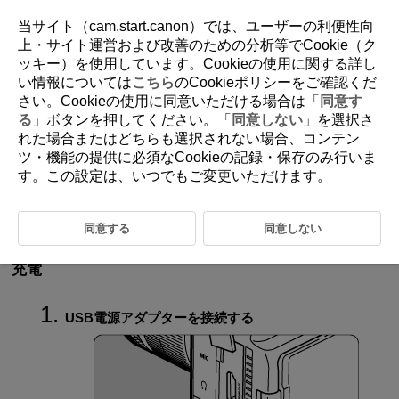
当サイト（cam.start.canon）では、ユーザーの利便性向
上・サイト運営および改善のための分析等でCookie（ク
ッキー）を使用しています。Cookieの使用に関する詳し
D388-242
い情報については
こちら
のCookieポリシーをご確認くだ
さい。Cookieの使用に同意いただける場合は「
同意す
USB電源アダプターを使って充電／
る
」ボタンを押してください。「
同意しない
」を選択さ
給電する
れた場合またはどちらも選択されない場合、コンテン
ツ・機能の提供に必須なCookieの記録・保存のみ行いま
す。この設定は、いつでもご変更いただけます。
USB電源アダプター
PD-E2
（別売）を使用して、カメラ内のバッテリー
パック
LP-E6P
を充電することができます。また、カメラへの給電を行
うことができます。
同意する
同意しない
充電
USB電源アダプターを接続する