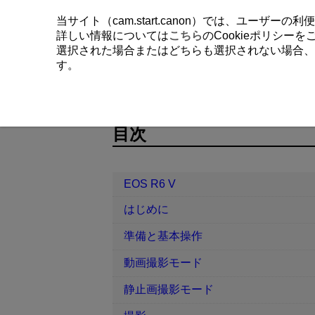
当サイト（cam.start.canon）では、ユーザ
詳しい情報については
こちら
のCookieポリシー
選択された場合またはどちらも選択されない場合、
す。
EOS R6 V
カスタム機能／マイメニ
D388-237
目次
EOS R6 V
はじめに
準備と基本操作
動画撮影モード
静止画撮影モード