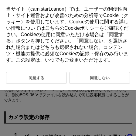
当サイト（cam.start.canon）では、ユーザーの利便性向
上・サイト運営および改善のための分析等でCookie（ク
ッキー）を使用しています。Cookieの使用に関する詳し
D388-227
い情報については
こちら
のCookieポリシーをご確認くだ
さい。Cookieの使用に同意いただける場合は「
同意す
カメラ設定をカードに保存・読込
る
」ボタンを押してください。「
同意しない
」を選択さ
れた場合またはどちらも選択されない場合、コンテン
ツ・機能の提供に必須なCookieの記録・保存のみ行いま
カメラ設定の保存
す。この設定は、いつでもご変更いただけます。
カメラ設定の読み込み
撮影機能やメニュー機能、カスタム機能など、現在カメラに設定されて
同意する
同意しない
いる内容を、「カメラ設定ファイル」としてカードに保存することがで
きます。ファイルの読み込みを行うと、保存されている内容と同じ設定
状態になります。撮影シーンごとに最適な設定を保存して使い分けた
り、別の
EOS R6 V
でファイルを読み込んで同じ設定状態にすることが
できます。
カメラ設定の保存