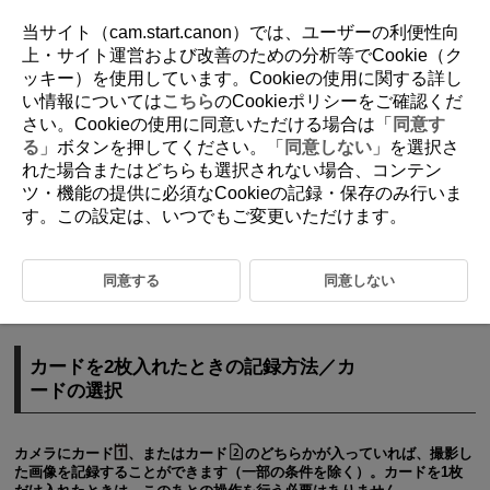
当サイト（cam.start.canon）では、ユーザーの利便性向
上・サイト運営および改善のための分析等でCookie（ク
ッキー）を使用しています。Cookieの使用に関する詳し
D388-202
い情報については
こちら
のCookieポリシーをご確認くだ
さい。Cookieの使用に同意いただける場合は「
同意す
記録機能とカード・フォルダ選択
る
」ボタンを押してください。「
同意しない
」を選択さ
れた場合またはどちらも選択されない場合、コンテン
ツ・機能の提供に必須なCookieの記録・保存のみ行いま
カードを2枚入れたときの記録方法／カードの選択
す。この設定は、いつでもご変更いただけます。
フォルダの設定
カードを2枚入れたときの記録方法を設定したり、記録・再生を行うカ
同意する
同意しない
ードを選択することができます。また、静止画を保存するフォルダの設
定を行うことができます。
カードを2枚入れたときの記録方法／カ
ードの選択
カメラにカード
、またはカード
のどちらかが入っていれば、撮影し
た画像を記録することができます（一部の条件を除く）。カードを1枚