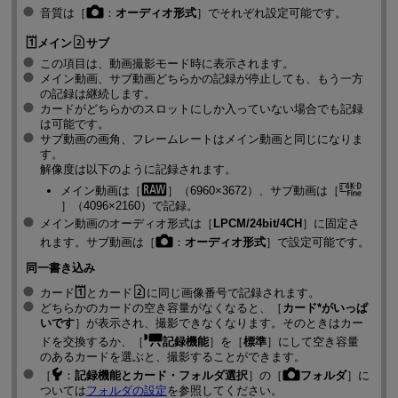
音質は［
：
オーディオ形式
］でそれぞれ設定可能です。
メイン
サブ
この項目は、動画撮影モード時に表示されます。
メイン動画、サブ動画どちらかの記録が停止しても、もう一方
の記録は継続します。
カードがどちらかのスロットにしか入っていない場合でも記録
は可能です。
サブ動画の画角、フレームレートはメイン動画と同じになりま
す。
解像度は以下のように記録されます。
メイン動画は［
］（6960×3672）、サブ動画は［
］（4096×2160）で記録。
メイン動画のオーディオ形式は［
LPCM/24bit/4CH
］に固定さ
れます。サブ動画は［
：
オーディオ形式
］で設定可能です。
同一書き込み
カード
とカード
に同じ画像番号で記録されます。
どちらかのカードの空き容量がなくなると、［
カード*がいっぱ
いです
］が表示され、撮影できなくなります。そのときはカー
ドを交換するか、［
記録機能
］を［
標準
］にして空き容量
のあるカードを選ぶと、撮影することができます。
［
：
記録機能とカード・フォルダ選択
］の［
フォルダ
］に
ついては
フォルダの設定
を参照してください。