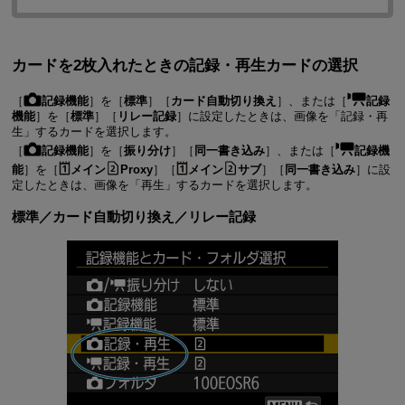
カードを2枚入れたときの記録・再生カードの選択
［
記録機能
］を［
標準
］［
カード自動切り換え
］、または［
記録
機能
］を［
標準
］［
リレー記録
］に設定したときは、画像を「記録・再
生」するカードを選択します。
［
記録機能
］を［
振り分け
］［
同一書き込み
］、または［
記録機
能
］を［
メイン
Proxy
］［
メイン
サブ
］［
同一書き込み
］に設
定したときは、画像を「再生」するカードを選択します。
標準
／
カード自動切り換え
／
リレー記録