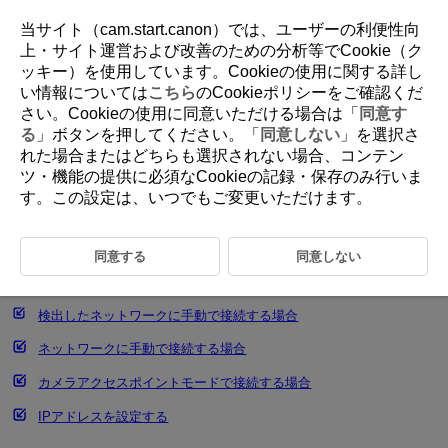
当サイト（cam.start.canon）では、ユーザーの利便性向
上・サイト運営および改善のための分析等でCookie（ク
ッキー）を使用しています。Cookieの使用に関する詳し
D388-193
い情報については
こちら
のCookieポリシーをご確認くだ
さい。Cookieの使用に同意いただける場合は「
同意す
通信機能の基本設定
る
」ボタンを押してください。「
同意しない
」を選択さ
れた場合またはどちらも選択されない場合、コンテン
ツ・機能の提供に必須なCookieの記録・保存のみ行いま
事前準備
す。この設定は、いつでもご変更いただけます。
アクセスポイントの種類を確認する
WPS（PBC方式）で接続する場合
同意する
同意しない
WPS（PIN方式）で接続する場合
検出したネットワークに手動で接続する場合
ネットワークに手動で接続する場合
カメラアクセスポイントモードで接続する場合
IPアドレスを設定する