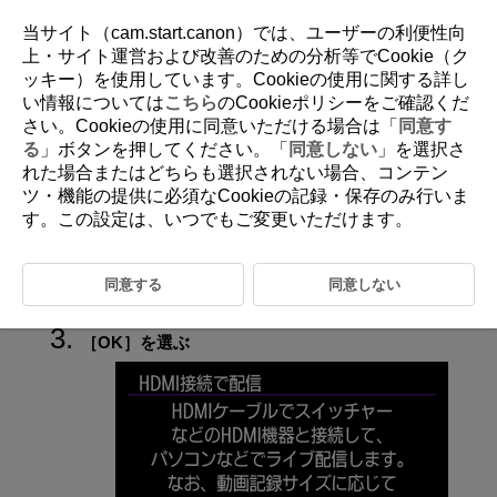
当サイト（cam.start.canon）では、ユーザーの利便性向
上・サイト運営および改善のための分析等でCookie（ク
ッキー）を使用しています。Cookieの使用に関する詳し
D388-182
い情報については
こちら
のCookieポリシーをご確認くだ
さい。Cookieの使用に同意いただける場合は「
同意す
HDMI接続で配信
る
」ボタンを押してください。「
同意しない
」を選択さ
れた場合またはどちらも選択されない場合、コンテン
ツ・機能の提供に必須なCookieの記録・保存のみ行いま
HDMIケーブルでHDMI対応機器と接続し、ライブ配信するときに選びま
す。
す。この設定は、いつでもご変更いただけます。
動画撮影にする（
）
同意する
同意しない
［
：
HDMI接続で配信
］を選ぶ（
）
［
OK
］を選ぶ