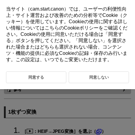
当サイト（cam.start.canon）では、ユーザーの利便性向
上・サイト運営および改善のための分析等でCookie（ク
ッキー）を使用しています。Cookieの使用に関する詳し
D388-164
い情報については
こちら
のCookieポリシーをご確認くだ
さい。Cookieの使用に同意いただける場合は「
同意す
HEIF画像をJPEG画像に変換
る
」ボタンを押してください。「
同意しない
」を選択さ
れた場合またはどちらも選択されない場合、コンテン
ツ・機能の提供に必須なCookieの記録・保存のみ行いま
1枚ずつ変換
す。この設定は、いつでもご変更いただけます。
範囲を指定して変換
HDR設定で撮影したHEIF画像を、JPEG画像に変換して保存することが
同意する
同意しない
できます。
参考
1枚ずつ変換
［
：
HEIF→JPEG変換
］を選ぶ（
）