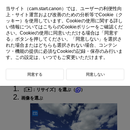
当サイト（cam.start.canon）では、ユーザーの利便性向
上・サイト運営および改善のための分析等でCookie（ク
ッキー）を使用しています。Cookieの使用に関する詳し
D388-162
い情報については
こちら
のCookieポリシーをご確認くだ
さい。Cookieの使用に同意いただける場合は「
同意す
JPEG/HEIF画像のリサイズ
る
」ボタンを押してください。「
同意しない
」を選択さ
れた場合またはどちらも選択されない場合、コンテン
ツ・機能の提供に必須なCookieの記録・保存のみ行いま
撮影したJPEG画像、HEIF画像の画素数を少なくして、別画像として保
す。この設定は、いつでもご変更いただけます。
存することができます。リサイズは、
以外の
、
、
の
JPEG/HEIF（RAW＋JPEG/RAW＋HEIFも含む）で撮影した画像で行う
ことができます。
、RAWで撮影した画像や動画、4K動画から切り出
した画像は、リサイズできません。
同意する
同意しない
［
：
リサイズ
］を選ぶ（
）
画像を選ぶ