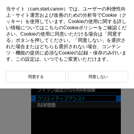
当サイト（cam.start.canon）では、ユーザーの利便性向
上・サイト運営および改善のための分析等でCookie（ク
ッキー）を使用しています。Cookieの使用に関する詳し
D388-161
い情報については
こちら
のCookieポリシーをご確認くだ
さい。Cookieの使用に同意いただける場合は「
同意す
クイック設定からのRAW現像
る
」ボタンを押してください。「
同意しない
」を選択さ
れた場合またはどちらも選択されない場合、コンテン
ツ・機能の提供に必須なCookieの記録・保存のみ行いま
クイック設定画面から行うRAW現像の種類を選ぶことができます。
す。この設定は、いつでもご変更いただけます。
［
：
クイック設定からのRAW現像
］を選ぶ（
）
同意する
同意しない
項目を選ぶ