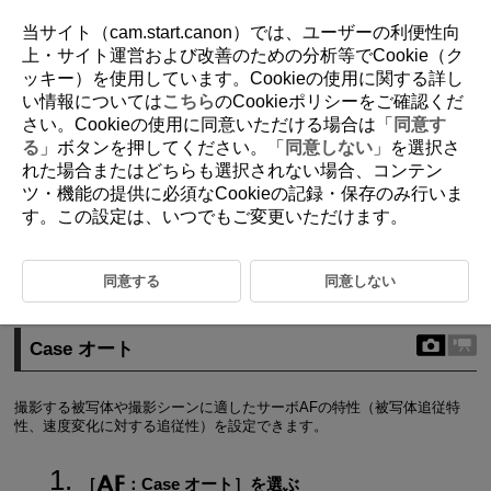
当サイト（cam.start.canon）では、ユーザーの利便性向
上・サイト運営および改善のための分析等でCookie（ク
ッキー）を使用しています。Cookieの使用に関する詳し
D388-136
い情報については
こちら
のCookieポリシーをご確認くだ
さい。Cookieの使用に同意いただける場合は「
同意す
サーボAF特性
る
」ボタンを押してください。「
同意しない
」を選択さ
れた場合またはどちらも選択されない場合、コンテン
ツ・機能の提供に必須なCookieの記録・保存のみ行いま
Case オート
す。この設定は、いつでもご変更いただけます。
Case マニュアル
撮影する被写体や撮影シーンに適したサーボAF撮影を簡単に行うことが
同意する
同意しない
できます。
Case オート
撮影する被写体や撮影シーンに適したサーボAFの特性（被写体追従特
性、速度変化に対する追従性）を設定できます。
［
：
Case オート
］を選ぶ