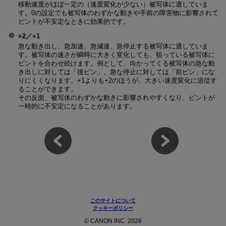
移動速度がほぼ一定の（速度変化が少ない）被写体に適していま
す。0の設定でも被写体のわずかな動きや手前の障害物に影響されて
ピントが不安定なときに効果的です。
+2／+1
急な動き出し、急加速、急減速、急停止する被写体に適していま
す。被写体の速さが瞬時に大きく変化しても、狙っている被写体に
ピントを合わせ続けます。例として、向かってくる被写体の急な動
き出しに対しては「後ピン」、急な停止に対しては「前ピン」にな
りにくくなります。+1よりも+2のほうが、大きい速度変化に追従す
ることができます。
その反面、被写体のわずかな動きに影響されやすくなり、ピントが
一時的に不安定になることがあります。
このサイトについて
クッキーポリシー
© CANON INC. 2026