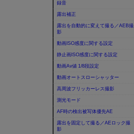
録音
露出補正
露出を自動的に変えて撮る／AEB撮
影
動画ISO感度に関する設定
静止画ISO感度に関する設定
動画Av値 1/8段設定
動画オートスローシャッター
高周波フリッカーレス撮影
測光モード
AF時の検出被写体優先AE
露出を固定して撮る／AEロック撮
影