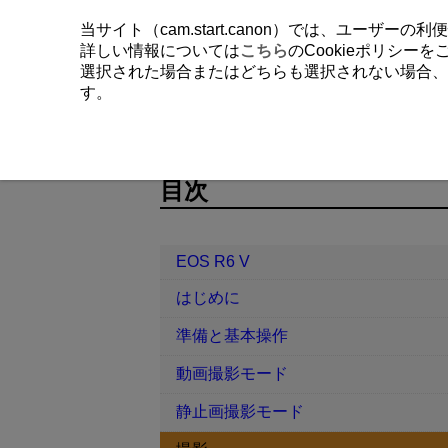
当サイト（cam.start.canon）では、ユーザ
詳しい情報については
こちら
のCookieポリシー
選択された場合またはどちらも選択されない場合、
す。
EOS R6 V
撮影
静止画撮影全般
D388-126
目次
EOS R6 V
はじめに
準備と基本操作
動画撮影モード
静止画撮影モード