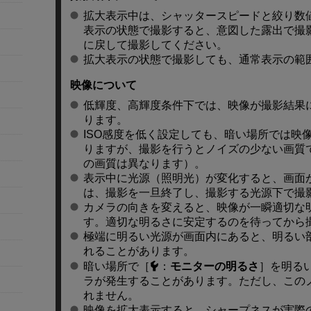
拡大表示中は、シャッタースピードと絞り数
表示の状態で撮影すると、意図した露出で撮
に戻して撮影してください。
拡大表示の状態で撮影しても、通常表示の範
映像について
低輝度、高輝度条件下では、映像が撮影結果
ります。
ISO感度を低く設定しても、暗い場所では映
りますが、撮影を行うとノイズの少ない画質
の画質は異なります）。
表示中に光源（照明光）が変化すると、画面
は、撮影を一旦終了し、撮影する光源下で撮
カメラの向きを変えると、映像が一瞬適切な
す。適切な明るさに安定するのを待ってから
極端に明るい光源が画面内にあると、明るい
れることがあります。
暗い場所で［
：
モニターの明るさ
］を明る
ラが発生することがあります。ただし、この
れません。
映像を拡大表示すると、シャープネスが実際