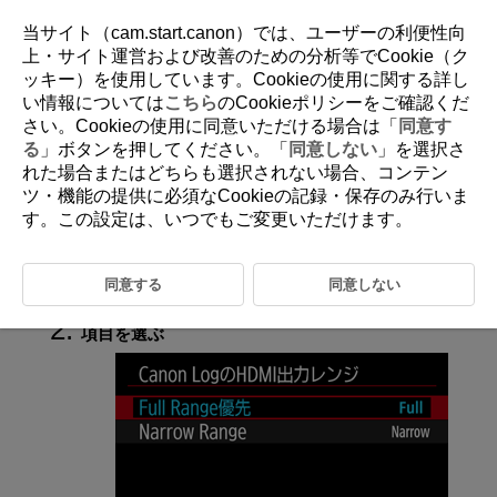
当サイト（cam.start.canon）では、ユーザーの利便性向
上・サイト運営および改善のための分析等でCookie（ク
ッキー）を使用しています。Cookieの使用に関する詳し
D388-123
い情報については
こちら
のCookieポリシーをご確認くだ
さい。Cookieの使用に同意いただける場合は「
同意す
Canon LogのHDMI出力レンジ
る
」ボタンを押してください。「
同意しない
」を選択さ
れた場合またはどちらも選択されない場合、コンテン
ツ・機能の提供に必須なCookieの記録・保存のみ行いま
HDMI接続で外部出力する映像信号の出力レンジを設定することができ
ます。
す。この設定は、いつでもご変更いただけます。
［
：
Canon LogのHDMI出力レンジ
］を選ぶ（
同意する
同意しない
）
項目を選ぶ