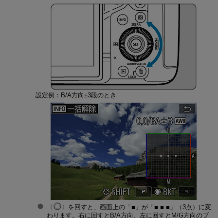
設定例：B/A方向±3段のとき
を回すと、画面上の「■」が「■ ■ ■」（3点）に変
わります。右に回すとB/A方向、左に回すとM/G方向のブ