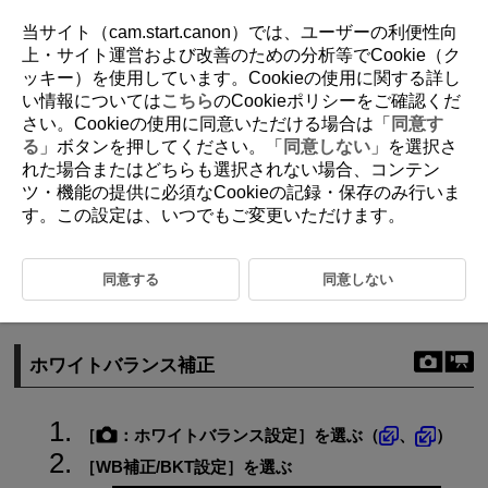
当サイト（cam.start.canon）では、ユーザーの利便性向
上・サイト運営および改善のための分析等でCookie（ク
ッキー）を使用しています。Cookieの使用に関する詳し
D388-087
い情報については
こちら
のCookieポリシーをご確認くだ
さい。Cookieの使用に同意いただける場合は「
同意す
ホワイトバランスの補正
る
」ボタンを押してください。「
同意しない
」を選択さ
れた場合またはどちらも選択されない場合、コンテン
ツ・機能の提供に必須なCookieの記録・保存のみ行いま
ホワイトバランス補正
す。この設定は、いつでもご変更いただけます。
ホワイトバランスを自動的に変えて撮る
設定しているホワイトバランスを補正することができます。この機能を
同意する
同意しない
使うと、市販の色温度変換フィルターや、色補正用フィルターと同じよ
うな効果を得ることができます。
ホワイトバランス補正
［
：
ホワイトバランス設定
］を選ぶ（
、
）
［
WB補正/BKT設定
］を選ぶ