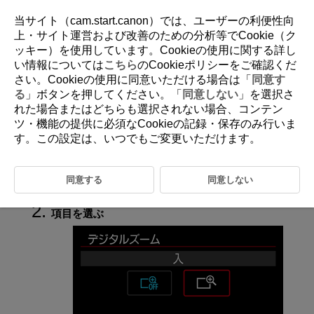
当サイト（cam.start.canon）では、ユーザーの利便性向
上・サイト運営および改善のための分析等でCookie（ク
ッキー）を使用しています。Cookieの使用に関する詳し
D388-066
い情報については
こちら
のCookieポリシーをご確認くだ
さい。Cookieの使用に同意いただける場合は「
同意す
デジタルズーム
る
」ボタンを押してください。「
同意しない
」を選択さ
れた場合またはどちらも選択されない場合、コンテン
ツ・機能の提供に必須なCookieの記録・保存のみ行いま
記録サイズが［
］／［
］（NTSC）、または［
す。この設定は、いつでもご変更いただけます。
］（PAL）のときに、デジタルズームで約1～10倍の望遠撮影がで
きます。
同意する
同意しない
［
：
デジタルズーム
］を選ぶ（
）
項目を選ぶ