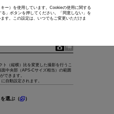
クッキー）を使用しています。Cookieの使用に関する
する
」ボタンを押してください。「
同意しない
」を
行います。この設定は、いつでもご変更いただけま
ペクト（縦横）比を変更した撮影を行うこ
画面中央部（
APS-C
サイズ相当）の範囲
ができます。
］に自動設定されます。
］を選ぶ（
）