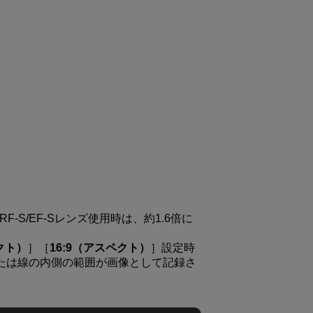
RF-S
/
EF-S
レンズ使用時は、約1.6倍に
クト）
］［
16:9（アスペクト）
］設定時
たは線の内側の範囲が画像として記録さ