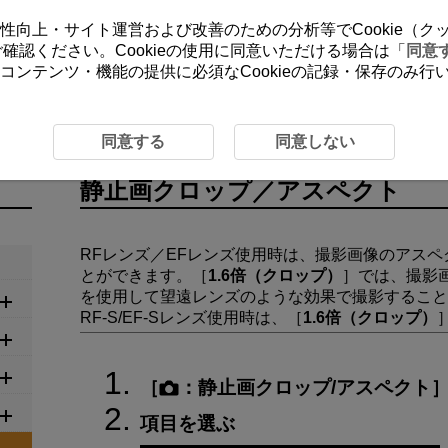
ーの利便性向上・サイト運営および改善のための分析等でCookie（
をご確認ください。Cookieの使用に同意いただける場合は「
同意
コンテンツ・機能の提供に必須なCookieの記録・保存のみ
／アスペクト
同意する
同意しない
静止画クロップ／アスペクト
RFレンズ／EFレンズ使用時は、撮影画像のアス
とができます。［
1.6倍（クロップ）
］では、撮影
を使用して望遠レンズのような効果で撮影すること
RF-S
/
EF-S
レンズ使用時は、［
1.6倍（クロップ）
［
：
静止画クロップ/アスペクト
項目を選ぶ