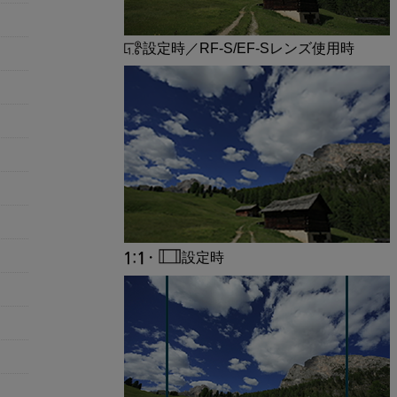
設定時／
RF-S
/
EF-S
レンズ使用時
・
設定時