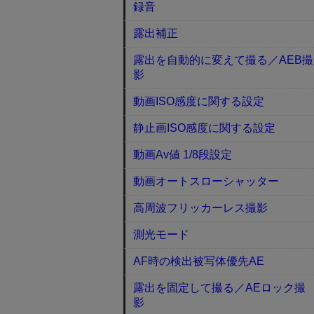
録音
露出補正
露出を自動的に変えて撮る／AEB撮
影
動画ISO感度に関する設定
静止画ISO感度に関する設定
動画Av値 1/8段設定
動画オートスローシャッター
高周波フリッカーレス撮影
測光モード
AF時の検出被写体優先AE
露出を固定して撮る／AEロック撮
影