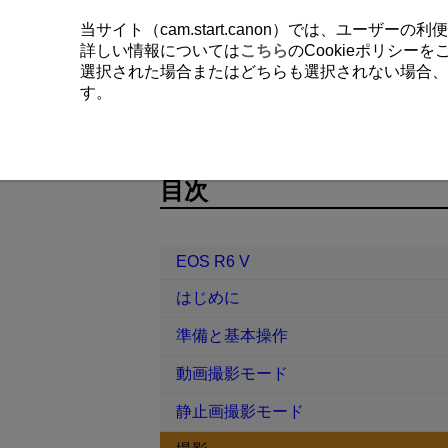
当サイト（cam.start.canon）では、ユーザ
詳しい情報については
こちら
のCookieポリシー
選択された場合またはどちらも選択されない場合、
す。
EOS R6 V
撮影
静止画クロップ
D388-065
目次
EOS R6 V
はじめに
準備と基本操作
動画撮影モード
静止画撮影モード