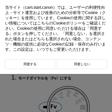
当サイト（cam.start.canon）では、ユーザーの利便性向
上・サイト運営および改善のための分析等でCookie（ク
ッキー）を使用しています。Cookieの使用に関する詳し
D388-050
い情報については
こちら
のCookieポリシーをご確認くだ
さい。Cookieの使用に同意いただける場合は「
同意す
Fv：フレキシブルAE
る
」ボタンを押してください。「
同意しない
」を選択さ
れた場合またはどちらも選択されない場合、コンテン
ツ・機能の提供に必須なCookieの記録・保存のみ行いま
シャッタースピード、絞り数値、ISO感度を、オートまたは任意に設定
できます。撮影モードを切り換えることなく、
P
Tv
Av
す。この設定は、いつでもご変更いただけます。
M
モード相当の撮影が可能です。
Fv
はFlexible value（フレキシブルバリュー）の略です。
AEはAuto Exposure（オートエクスポージャー）の略で自動露出のことで
同意する
同意しない
す。
モードダイヤルを
Fv
にする