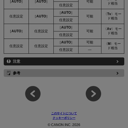
［
AUTO
］
［
AUTO
］
可能
ド相当
任意設定
［
AUTO
］
Tv
モー
任意設定
［
AUTO
］
可能
ド相当
任意設定
［
AUTO
］
Av
モー
［
AUTO
］
任意設定
可能
ド相当
任意設定
［
AUTO
］
可能
M
モー
任意設定
任意設定
ド相当
任意設定
—
注意
参考
このサイトについて
クッキーポリシー
© CANON INC. 2026