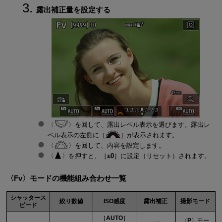
露出補正量を設定する
を回して、露出レベル表示を選びます。露出レ
ベル表示の左側に［
］が表示されます。
を回して、内容を設定します。
を押すと、［
±0
］に設定（リセット）されます。
Fv
モードの機能組み合わせ一覧
シャッタース
絞り数値
ISO感度
露出補正
撮影モード
ピード
［
AUTO
］
P
モー