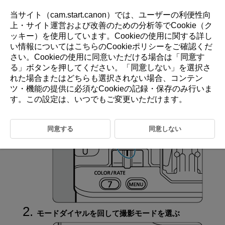
当サイト（cam.start.canon）では、ユーザーの利便性向
上・サイト運営および改善のための分析等でCookie（ク
ッキー）を使用しています。Cookieの使用に関する詳し
D388-042
い情報については
こちら
のCookieポリシーをご確認くだ
さい。Cookieの使用に同意いただける場合は「
同意す
撮影モードの設定方法
る
」ボタンを押してください。「
同意しない
」を選択さ
れた場合またはどちらも選択されない場合、コンテン
ツ・機能の提供に必須なCookieの記録・保存のみ行いま
静止画撮影／動画撮影切り換えスイッチを
に
す。この設定は、いつでもご変更いただけます。
する
同意する
同意しない
モードダイヤルを回して撮影モードを選ぶ