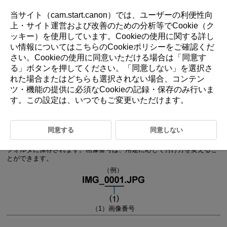
当サイト（cam.start.canon）では、ユーザーの利便性向
上・サイト運営および改善のための分析等でCookie（ク
ッキー）を使用しています。Cookieの使用に関する詳し
D310-199
い情報については
こちら
のCookieポリシーをご確認くだ
さい。Cookieの使用に同意いただける場合は「
同意す
静止画画像番号
る
」ボタンを押してください。「
同意しない
」を選択さ
れた場合またはどちらも選択されない場合、コンテン
ツ・機能の提供に必須なCookieの記録・保存のみ行いま
通し番号
す。この設定は、いつでもご変更いただけます。
オートリセット
強制リセット
同意する
同意しない
撮影した静止画画像には0001～9999の順で画像番号が付けられ、1つの
フォルダに保存されます。画像番号は、用途に応じて付け方を変えるこ
とができます。
（例）
（1）画像番号