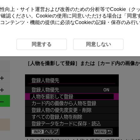
ーの利便性向上・サイト運営および改善のための分析等でCookie（
をご確認ください。Cookieの使用に同意いただける場合は「
同意
コンテンツ・機能の提供に必須なCookieの記録・保存のみ
3-2 人物の登録
3-2 人物の登録
同意する
同意しない
［人物を撮影して登録］または［カード内の画像か