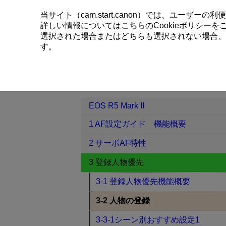
当サイト（cam.start.canon）では、ユーザ
詳しい情報については
こちら
のCookieポリシー
選択された場合またはどちらも選択されない場合、
す。
EOS R5 Mark II
3 登録人物優先
目次
EOS R5 Mark II
1 AF設定ガイド 機能概要
2 サーボAF特性
3 登録人物優先
3-1 登録人物優先機能概要
3-2 人物の登録
3-3-1シーン別おすすめ設定1