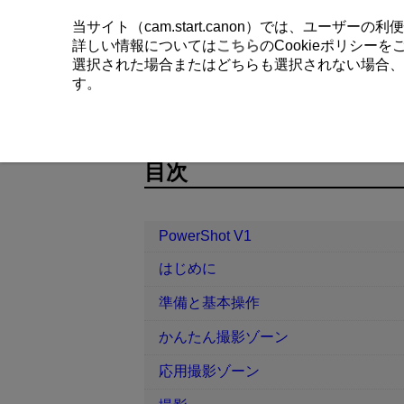
当サイト（cam.start.canon）では、ユーザ
詳しい情報については
こちら
のCookieポリシー
選択された場合またはどちらも選択されない場合、
す。
PowerShot V1
AF／ドライブ
A
D292-101
目次
PowerShot V1
はじめに
準備と基本操作
かんたん撮影ゾーン
応用撮影ゾーン