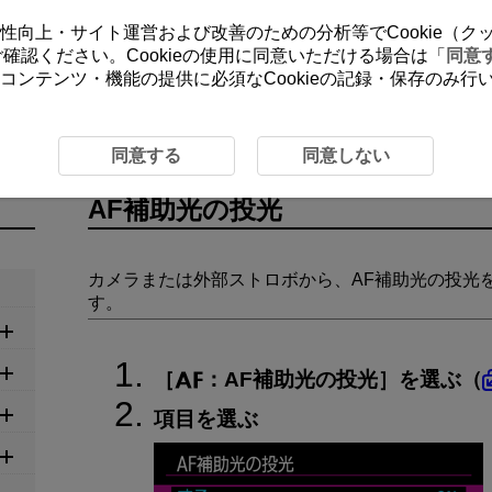
ーの利便性向上・サイト運営および改善のための分析等でCookie（
をご確認ください。Cookieの使用に同意いただける場合は「
同意
コンテンツ・機能の提供に必須なCookieの記録・保存のみ
F補助光の投光
同意する
同意しない
AF補助光の投光
カメラまたは外部ストロボから、AF補助光の投光
す。
［
：
AF補助光の投光
］を選ぶ（
項目を選ぶ