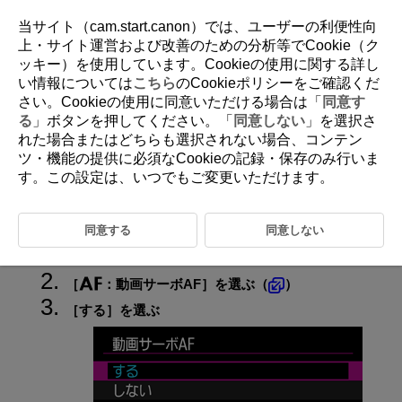
当サイト（cam.start.canon）では、ユーザーの利便性向
上・サイト運営および改善のための分析等でCookie（ク
ッキー）を使用しています。Cookieの使用に関する詳し
D292-098
い情報については
こちら
のCookieポリシーをご確認くだ
さい。Cookieの使用に同意いただける場合は「
同意す
動画サーボAF
る
」ボタンを押してください。「
同意しない
」を選択さ
れた場合またはどちらも選択されない場合、コンテン
ツ・機能の提供に必須なCookieの記録・保存のみ行いま
動画サーボAF時のAF速度
す。この設定は、いつでもご変更いただけます。
撮影時に被写体に対して常にピントを合わせ続ける機能です。
同意する
同意しない
静止画撮影／動画撮影切り換えスイッチを
に
する
［
：
動画サーボAF
］を選ぶ（
）
［
する
］を選ぶ