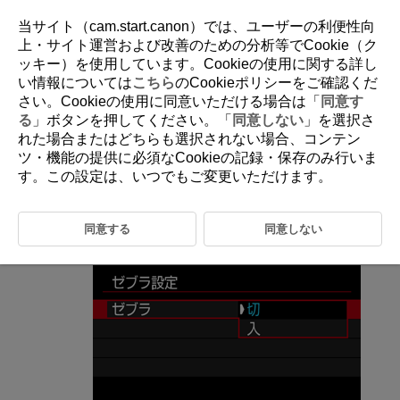
当サイト（cam.start.canon）では、ユーザーの利便性向
上・サイト運営および改善のための分析等でCookie（ク
ッキー）を使用しています。Cookieの使用に関する詳し
D292-083
い情報については
こちら
のCookieポリシーをご確認くだ
さい。Cookieの使用に同意いただける場合は「
同意す
ゼブラ設定
る
」ボタンを押してください。「
同意しない
」を選択さ
れた場合またはどちらも選択されない場合、コンテン
ツ・機能の提供に必須なCookieの記録・保存のみ行いま
動画記録中や動画モード待機中、設定輝度の箇所・周辺に、露出調整の
目安となる縞模様を表示させることができます。
す。この設定は、いつでもご変更いただけます。
［
：
ゼブラ設定
］を選ぶ（
）
同意する
同意しない
［
ゼブラ
］を選ぶ