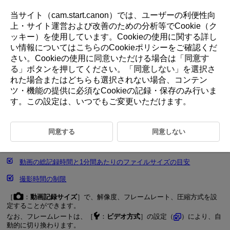
当サイト（cam.start.canon）では、ユーザーの利便性向
上・サイト運営および改善のための分析等でCookie（ク
ッキー）を使用しています。Cookieの使用に関する詳し
D292-041
い情報については
こちら
のCookieポリシーをご確認くだ
さい。Cookieの使用に同意いただける場合は「
同意す
動画記録サイズ
る
」ボタンを押してください。「
同意しない
」を選択さ
れた場合またはどちらも選択されない場合、コンテン
ツ・機能の提供に必須なCookieの記録・保存のみ行いま
撮影範囲
す。この設定は、いつでもご変更いただけます。
4K動画撮影
動画が記録できるカード
同意する
同意しない
ファイルサイズが4GBを超える動画撮影
動画の総記録時間と1分間あたりのファイルサイズの目安
撮影時間の制限
［
：
動画記録サイズ
］で、解像度、フレームレート、圧縮方式を設
定することができます。
なお、フレームレートは、［
：
ビデオ方式
］の設定（
）により、自
動的に切り換わります。