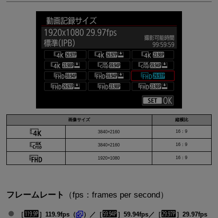
画像サイズ
縦横比
16：9
3840×2160
16：9
3840×2160
16：9
1920×1080
フレームレート
（fps：frames per second）
［
］119.9fps（
）／［
］59.94fps／［
］29.97fps