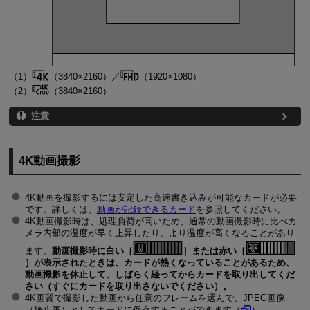
（1）
（3840×2160）／
（1920×1080）
（2）
（3840×2160）
注意
4K動画撮影
4K動画を撮影するには安定した高速書き込みが可能なカードが必要
です。詳しくは、
動画が記録できるカード
を参照してください。
4K動画撮影時は、処理負荷が高いため、通常の動画撮影時に比べカ
メラ内部の温度が早く上昇したり、より温度が高くなることがあり
ます。
動画撮影時に白い［
］または赤い［
］が表示されたときは、カードが熱くなっていることがあるため、
動画撮影を休止して、しばらく経ってからカードを取り出してくだ
さい（すぐにカードを取り出さないでください）。
4K画質で撮影した動画から任意のフレームを選んで、JPEG画像
（静止画）としてカードに保存することができます（
）。