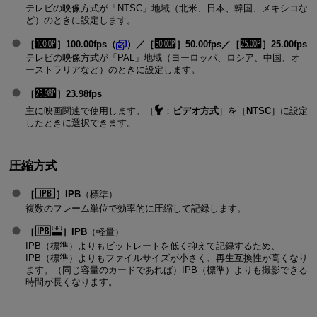
テレビの映像方式が「NTSC」地域（北米、日本、韓国、メキシコな
ど）のときに設定します。
［
］100.00fps（
）／［
］50.00fps／［
］25.00fps
テレビの映像方式が「PAL」地域（ヨーロッパ、ロシア、中国、オ
ーストラリアなど）のときに設定します。
［
］23.98fps
主に映画関連で使用します。［
：
ビデオ方式
］を［
NTSC
］に設定
したときに選択できます。
圧縮方式
［
］IPB
（標準）
複数のフレーム単位で効率的に圧縮して記録します。
［
］IPB
（軽量）
IPB（標準）よりもビットレートを低く抑えて記録するため、
IPB（標準）よりもファイルサイズが小さく、再生互換性が高くなり
ます。（同じ容量のカードであれば）IPB（標準）よりも撮影できる
時間が長くなります。