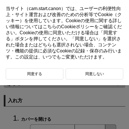
当サイト（cam.start.canon）では、ユーザーの利便性向
上・サイト運営および改善のための分析等でCookie（ク
ッキー）を使用しています。Cookieの使用に関する詳し
D115-013
い情報については
こちら
のCookieポリシーをご確認くだ
さい。Cookieの使用に同意いただける場合は「
同意す
カードを入れる／取り出す
る
」ボタンを押してください。「
同意しない
」を選択さ
れた場合またはどちらも選択されない場合、コンテン
ツ・機能の提供に必須なCookieの記録・保存のみ行いま
入れ方
す。この設定は、いつでもご変更いただけます。
取り出し方
注意
同意する
同意しない
参考
入れ方
カバーを開ける