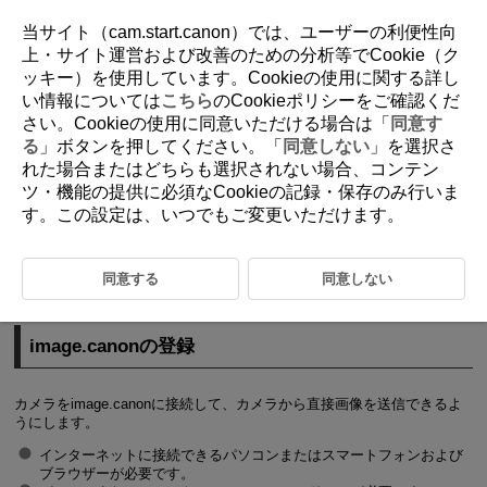
当サイト（cam.start.canon）では、ユーザーの利便性向
上・サイト運営および改善のための分析等でCookie（ク
ッキー）を使用しています。Cookieの使用に関する詳し
D100-148
い情報については
こちら
のCookieポリシーをご確認くだ
さい。Cookieの使用に同意いただける場合は「
同意す
Webサービスへ画像を送信
る
」ボタンを押してください。「
同意しない
」を選択さ
れた場合またはどちらも選択されない場合、コンテン
ツ・機能の提供に必須なCookieの記録・保存のみ行いま
image.canonの登録
す。この設定は、いつでもご変更いただけます。
画像の送信
ここでは、image.canonに画像を送信する方法について説明していま
同意する
同意しない
す。
image.canonの登録
カメラをimage.canonに接続して、カメラから直接画像を送信できるよ
うにします。
インターネットに接続できるパソコンまたはスマートフォンおよび
ブラウザーが必要です。