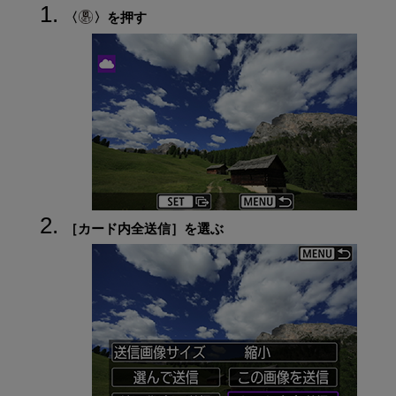
を押す
［
カード内全送信
］を選ぶ