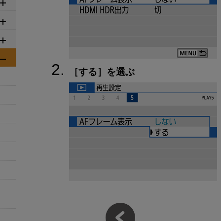
［
する
］を選ぶ