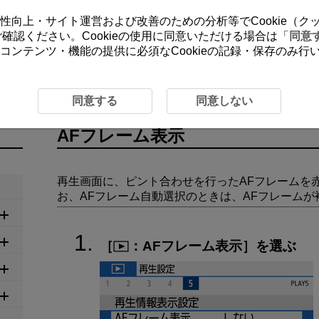
ーの利便性向上・サイト運営および改善のための分析等でCookie（
をご確認ください。Cookieの使用に同意いただける場合は「
同意
コンテンツ・機能の提供に必須なCookieの記録・保存のみ
表示
同意する
同意しない
AFフレーム表示
再生画面に、ピント合わせを行ったAFフレームを
お、AFフレーム自動選択のときは、AFフレーム
［
：
AFフレーム表示
］を選ぶ