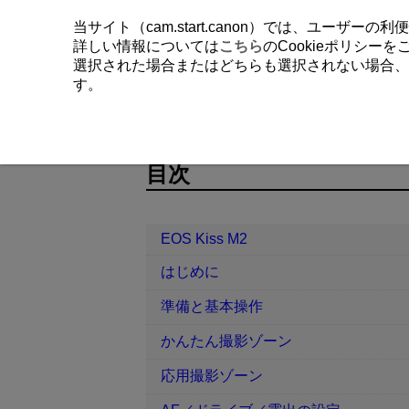
当サイト（cam.start.canon）では、ユーザ
詳しい情報については
こちら
のCookieポリシー
選択された場合またはどちらも選択されない場合、
す。
EOS Kiss M2
再生
AFフレーム
D100-140
目次
EOS Kiss M2
はじめに
準備と基本操作
かんたん撮影ゾーン
応用撮影ゾーン