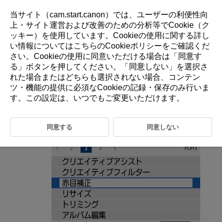
当サイト（cam.start.canon）では、ユーザーの利便性向
上・サイト運営および改善のための分析等でCookie（ク
ッキー）を使用しています。Cookieの使用に関する詳し
D100-131
い情報については
こちら
のCookieポリシーをご確認くだ
さい。Cookieの使用に同意いただける場合は「
同意す
赤目補正
る
」ボタンを押してください。「
同意しない
」を選択さ
れた場合またはどちらも選択されない場合、コンテン
ツ・機能の提供に必須なCookieの記録・保存のみ行いま
目が赤く撮影されてしまった画像の赤目部分を自動的に補正します。別
画像として保存できます。
す。この設定は、いつでもご変更いただけます。
［
：
赤目補正
］を選ぶ
同意する
同意しない