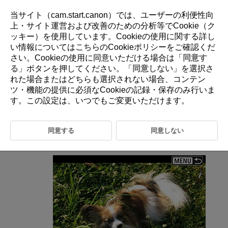
当サイト（cam.start.canon）では、ユーザーの利便性向
上・サイト運営および改善のための分析等でCookie（ク
ッキー）を使用しています。Cookieの使用に関する詳し
D100-117
い情報については
こちら
のCookieポリシーをご確認くだ
さい。Cookieの使用に同意いただける場合は「
同意す
動画の前後部分のカット
る
」ボタンを押してください。「
同意しない
」を選択さ
れた場合またはどちらも選択されない場合、コンテン
ツ・機能の提供に必須なCookieの記録・保存のみ行いま
1枚表示の状態で
を押す
す。この設定は、いつでもご変更いただけます。
［
］を選ぶ
動画再生が始まります。
同意する
同意しない
を押して動画を⼀時停⽌させる