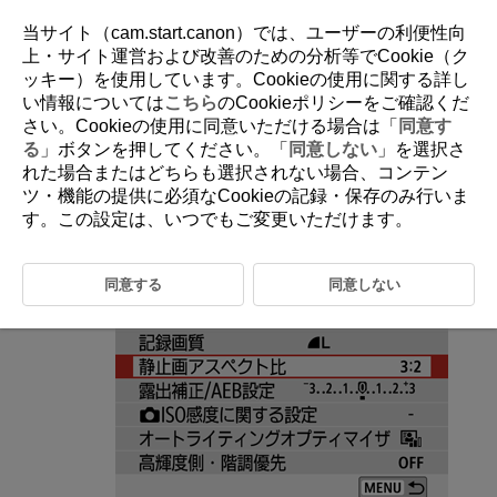
当サイト（cam.start.canon）では、ユーザーの利便性向
上・サイト運営および改善のための分析等でCookie（ク
ッキー）を使用しています。Cookieの使用に関する詳し
D100-065
い情報については
こちら
のCookieポリシーをご確認くだ
さい。Cookieの使用に同意いただける場合は「
同意す
静止画アスペクト比
る
」ボタンを押してください。「
同意しない
」を選択さ
れた場合またはどちらも選択されない場合、コンテン
ツ・機能の提供に必須なCookieの記録・保存のみ行いま
画像のアスペクト（縦横）比を変えて撮影することができます。
す。この設定は、いつでもご変更いただけます。
［
：
静止画アスペクト比
］を選ぶ
同意する
同意しない