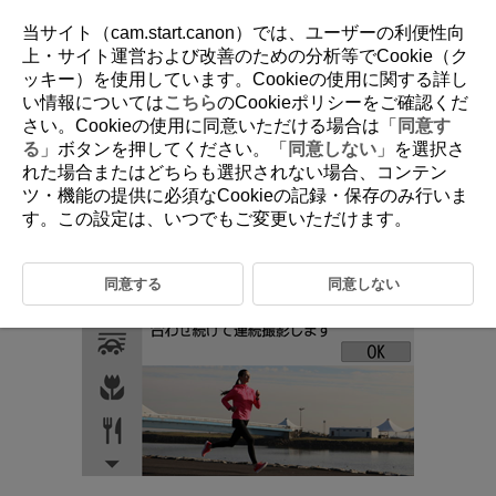
当サイト（cam.start.canon）では、ユーザーの利便性向
上・サイト運営および改善のための分析等でCookie（ク
ッキー）を使用しています。Cookieの使用に関する詳し
D100-032
い情報については
こちら
のCookieポリシーをご確認くだ
さい。Cookieの使用に同意いただける場合は「
同意す
スポーツモード
る
」ボタンを押してください。「
同意しない
」を選択さ
れた場合またはどちらも選択されない場合、コンテン
ツ・機能の提供に必須なCookieの記録・保存のみ行いま
人の走っている姿や乗り物などを撮りたいときは、［
］（
スポーツ
）
す。この設定は、いつでもご変更いただけます。
モードを使用します。
同意する
同意しない