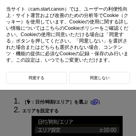
当サイト（cam.start.canon）では、ユーザーの利便性向
上・サイト運営および改善のための分析等でCookie（ク
ッキー）を使用しています。Cookieの使用に関する詳し
D180-206
い情報については
こちら
のCookieポリシーをご確認くだ
さい。Cookieの使用に同意いただける場合は「
同意す
日付／時刻／エリア
る
」ボタンを押してください。「
同意しない
」を選択さ
れた場合またはどちらも選択されない場合、コンテン
ツ・機能の提供に必須なCookieの記録・保存のみ行いま
初めて電源を入れたときや、日付／時刻／エリアの設定が解除されてい
るときは、以下の操作手順に従ってエリア（地域）から設定してくださ
す。この設定は、いつでもご変更いただけます。
い。
エリアから設定しておくと、エリア設定を変更するだけで、そのエリア
の日付／時刻に変更されます。
同意する
同意しない
撮影画像には撮影日時の情報が付加されますので、必ず設定してくださ
い。
［
：
日付/時刻/エリア
］を選ぶ（
）
エリアを設定する