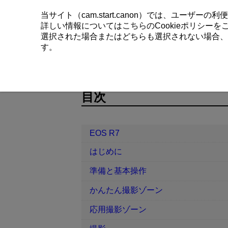
当サイト（cam.start.canon）では、ユーザ
詳しい情報については
こちら
のCookieポリシー
選択された場合またはどちらも選択されない場合、
す。
EOS R7
機能設定
縦位置画像回
D180-204
目次
EOS R7
はじめに
準備と基本操作
かんたん撮影ゾーン
応用撮影ゾーン