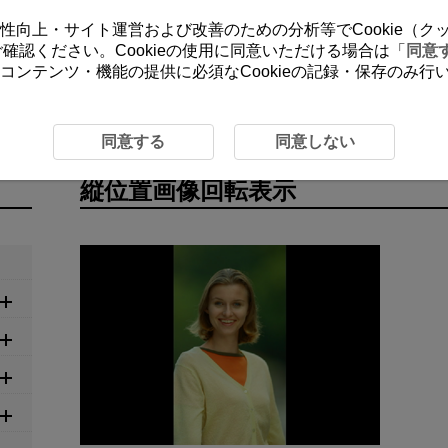
ーの利便性向上・サイト運営および改善のための分析等でCookie（
をご確認ください。Cookieの使用に同意いただける場合は「
同意
コンテンツ・機能の提供に必須なCookieの記録・保存のみ
転表示
同意する
同意しない
縦位置画像回転表示