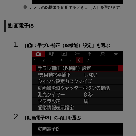
カメラのIS機能を使用するときは［
入
］を選びます。
動画電子IS
［
：
手ブレ補正（IS機能）設定
］を選ぶ
［
動画電子IS
］の項目を選ぶ