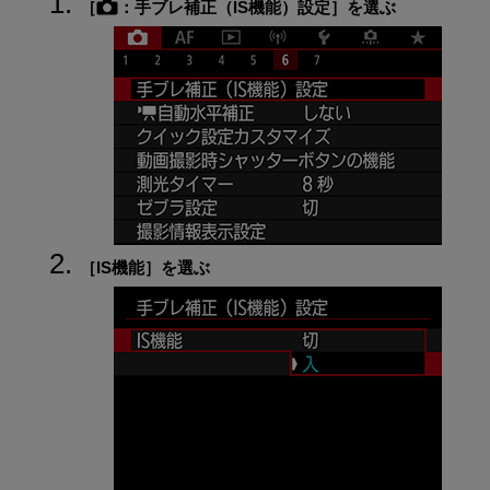
［
：
手ブレ補正（IS機能）設定
］を選ぶ
［
IS機能
］を選ぶ