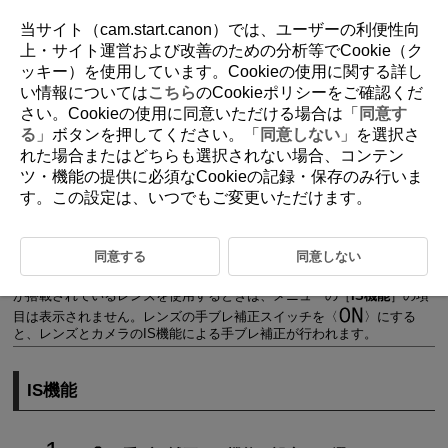
当サイト（cam.start.canon）では、ユーザーの利便性向
上・サイト運営および改善のための分析等でCookie（ク
ッキー）を使用しています。Cookieの使用に関する詳し
D180-114
い情報については
こちら
のCookieポリシーをご確認くだ
さい。Cookieの使用に同意いただける場合は「
同意す
手ブレ補正（IS機能）設定
る
」ボタンを押してください。「
同意しない
」を選択さ
れた場合またはどちらも選択されない場合、コンテン
ツ・機能の提供に必須なCookieの記録・保存のみ行いま
IS機能
す。この設定は、いつでもご変更いただけます。
動画電子IS
動画撮影時の手ブレを、カメラの「IS機能」および「動画電子IS機能」
同意する
同意しない
で軽減することができます。手ブレ補正機能（IS機能）が搭載されてい
ないレンズを使用したときでも、手ブレ補正効果が得られます。IS機能
が搭載されているレンズを使用するときは、メニューの［
IS機能
］の項
目は表示されません。レンズの手ブレ補正スイッチを
にする
と、レンズとカメラのIS機能による手ブレ補正が行われます。
IS機能