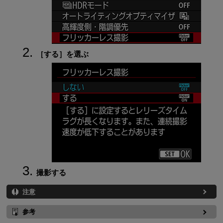
［
する
］を選ぶ
撮影する
注意
参考