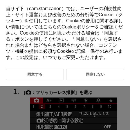
当サイト（cam.start.canon）では、ユーザーの利便性向
上・サイト運営および改善のための分析等でCookie（ク
ッキー）を使用しています。Cookieの使用に関する詳し
D180-065
い情報については
こちら
のCookieポリシーをご確認くだ
さい。Cookieの使用に同意いただける場合は「
同意す
フリッカーレス撮影
る
」ボタンを押してください。「
同意しない
」を選択さ
れた場合またはどちらも選択されない場合、コンテン
ツ・機能の提供に必須なCookieの記録・保存のみ行いま
蛍光灯などの光源下で、速いシャッタースピードで撮影を行うと、光源
の点滅（明滅）によるちらつき（フリッカー）により、画面の上下で露
す。この設定は、いつでもご変更いただけます。
出差が生じたり、連続撮影を行ったときに写真に露出差や色あいの差が
生じることがあります。フリッカーレス撮影機能を使用すると、フリッ
カーによる露出や色あいへの影響が少ないタイミングで撮影することが
同意する
同意しない
できます。
［
：
フリッカーレス撮影
］を選ぶ