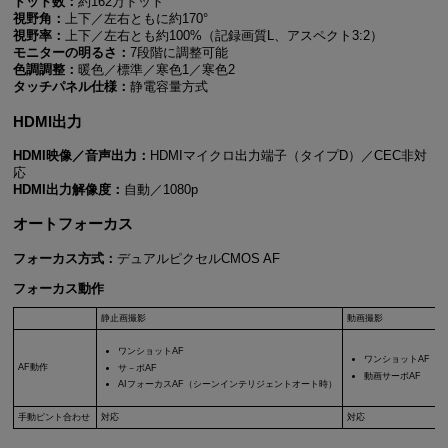
ドット数：
約162万ドット
視野角：
上下／左右ともに約170°
視野率：
上下／左右とも約100%（記録画質L、アスペクト3:2）
モニターの明るさ：
7段階に調整可能
色調調整：
暖色／標準／寒色1／寒色2
タッチパネル仕様：
静電容量方式
HDMI出力
HDMI映像／音声出力：
HDMIマイクロ出力端子（タイプD）／CEC非対
応
HDMI出力解像度：
自動／1080p
オートフォーカス
フォーカス方式：
デュアルピクセルCMOS AF
フォーカス動作
静止画撮影
動画撮影
ワンショットAF
ワンショットAF
AF動作
サ－ボAF
動画サーボAF
AIフォーカスAF（シーンインテリジェントオート時）
手動ピント合わせ
対応
対応