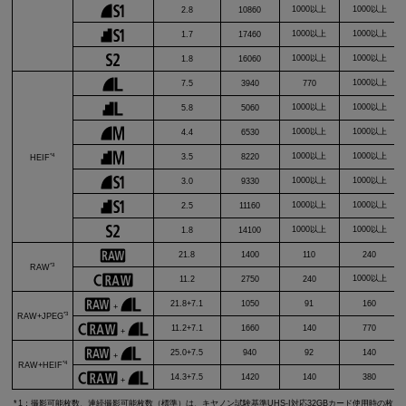
1000以上
1000以上
2.8
10860
1000以上
1000以上
1.7
17460
1000以上
1000以上
1.8
16060
1000以上
7.5
3940
770
1000以上
1000以上
5.8
5060
1000以上
1000以上
4.4
6530
*4
1000以上
1000以上
3.5
8220
HEIF
1000以上
1000以上
3.0
9330
1000以上
1000以上
2.5
11160
1000以上
1000以上
1.8
14100
21.8
1400
110
240
*3
RAW
1000以上
11.2
2750
240
21.8+7.1
1050
91
160
+
*3
RAW+JPEG
11.2+7.1
1660
140
770
+
25.0+7.5
940
92
140
+
*4
RAW+HEIF
14.3+7.5
1420
140
380
+
1：撮影可能枚数、連続撮影可能枚数（標準）は、キヤノン試験基準
UHS-I
対応32GBカード使用時の枚