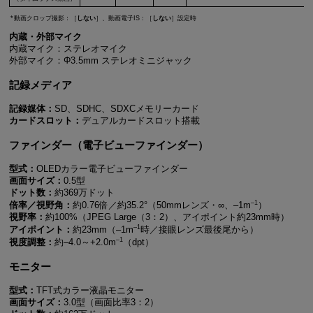
動画クロップ撮影：［
しない
］、動画電子IS：［
しない
］設定時
内蔵・外部マイク
内蔵マイク：ステレオマイク
外部マイク：Φ3.5mm ステレオミニジャック
記録メディア
記録媒体：
SD、SDHC、SDXCメモリーカード
カードスロット：
デュアルカードスロット搭載
ファインダー（電子ビューファインダー）
型式：
OLEDカラー電子ビューファインダー
画面サイズ：
0.5型
ドット数：
約369万ドット
–1
倍率／視野角：
約0.76倍／約35.2°（50mmレンズ・∞、–1m
）
視野率：
約100%（JPEG Large（3：2）、アイポイント約23mm時）
–1
アイポイント：
約23mm（–1m
時／接眼レンズ最後尾から）
–1
視度調整：
約–4.0～+2.0m
（dpt）
モニター
型式：
TFT式カラー液晶モニター
画面サイズ：
3.0型（画面比率3：2）