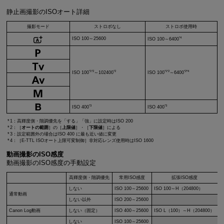
静止画撮影のISOオート詳細
撮影モード
ストロボなし
ストロボ使用時
*4
ISO 100～25600
ISO 100～6400
*1*2
*2
*1*2
*2*4
ISO 100
～102400
ISO 100
～6400
*3
*3
ISO 400
ISO 400
1：高輝度側・階調優先を「する」「強」に設定時はISO 200
2：［
オートの範囲
］の［
上限値
］・［
下限値
］による
3：設定範囲外の場合はISO 400 に最も近い値に変更
4：［
E-TTL
ISOオート上限可変制御］非対応レンズ使用時はISO 1600
動画撮影のISO感度
動画撮影のISO感度の手動設定
高輝度側・階調優先
常用ISO感度
拡張ISO感度
しない
ISO 100～25600
ISO 100～H（204800）
通常動画
しない以外
ISO 200～25600
Canon Log動画
しない（固定）
ISO 400～25600
ISO L（100）～H（204800）
しない
ISO 100～25600