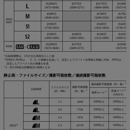
約2000万
約770万
約1770万
約1680万
（5472×3648）
（3408×2272）
（4864×3648）
（5472×307
約890万
約790万
約750万
（3648×2432）
（3248×2432）
（3648×204
JPEG
HEIF
約500万
約440万
約420万
（2736×1824）
（2432×1824）
（2736×153
約380万
約380万
約340万
約320万
（2400×1600）
（2400×1600）
（2112×1600）
（2400×134
約2000万
約770万
約2000万
RAW
/
（5472×3648）
（3408×2272）
（5472×364
記録画素数は、1万の位を四捨五入した値
RAW/C-RAWは、「3：2」の画像を生成して、設定したアスペクト比情報を画像に付加、JPEGは、
設定したアスペクト比の画像を生成
1：約1.6倍焦点距離相当の画角となる
静止画・ファイルサイズ／撮影可能枚数／連続撮影可能枚数
*5
連続撮影可能枚数［約・枚］
撮影可能枚数
ファイルサイズ
記録画質
*2
*1
高速カード
［約・MB］
［約・枚］
*1
標準カード
（UHS-II）
1000以上
1000以上
7.1
4240
1000以上
1000以上
3.9
7720
1000以上
1000以上
4.0
7470
*3
1000以上
1000以上
2.3
12710
JPEG