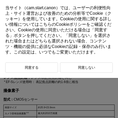
当サイト（cam.start.canon）では、ユーザーの利便性向
上・サイト運営および改善のための分析等でCookie（ク
ッキー）を使用しています。Cookieの使用に関する詳し
D095-212
い情報については
こちら
のCookieポリシーをご確認くだ
さい。Cookieの使用に同意いただける場合は「
同意す
主な仕様
る
」ボタンを押してください。「
同意しない
」を選択さ
れた場合またはどちらも選択されない場合、コンテン
ツ・機能の提供に必須なCookieの記録・保存のみ行いま
形式
す。この設定は、いつでもご変更いただけます。
型式：
デジタル一眼ノンレフレックスAF・AEカメラ
レンズマウント：
キヤノンRFマウント
使用レンズ：
キヤノンRFレンズ群
同意する
同意しない
マウントアダプター
EF-EOS
R使用時：キヤノンEF/
EF-S
レンズ（
EF-M
レン
ズを除く）
レンズ焦点距離：
レンズ表記焦点距離と同じ
EF-S
レンズ使用時： 表記焦点距離の約1.6倍に相当
撮像素子
型式：
CMOSセンサー
画面サイズ
約35.9×23.9mm
*1*2
最大約2010万画素
カメラ部有効画素数