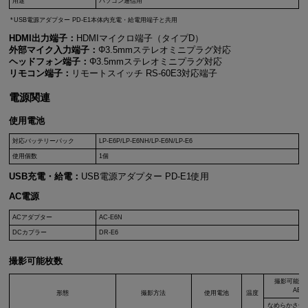
用途
パソコン通信用
USB電源アダプター
PD-E1
本体内充電・給電用端子と共用
HDMI出力端子：
HDMIマイクロ端子（タイプD）
外部マイク入力端子：
Φ3.5mmステレオミニプラグ対応
ヘッドフォン端子：
Φ3.5mmステレオミニプラグ対応
リモコン端子：
リモートスイッチ
RS-60E3
対応端子
電源関連
使用電池
対応バッテリーパック
LP-E6P
/
LP-E6NH
/
LP-E6N
/
LP-E6
使用個数
1個
USB充電・給電：
USB電源アダプター
PD-E1
使用
AC電源
ACアダプター
AC-E6N
DCカプラー
DR-E6
撮影可能枚数
撮影可能枚
AE：
形態
撮影方法
使用電池
温度
なめらかさ優