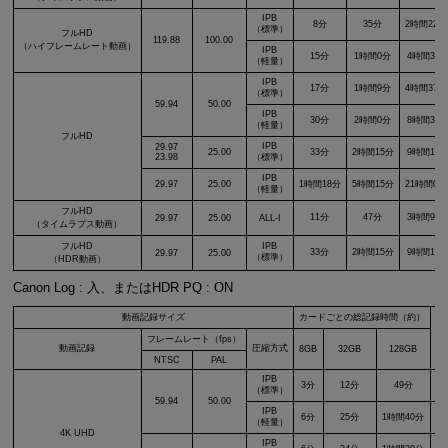
IPB
8分
35分
2時間22分
（標準）
フルHD
119.88
100.00
（ハイフレームレート動画）
IPB
15分
1時間0分
4時間3分
（軽量）
IPB
17分
1時間9分
4時間37分
（標準）
59.94
50.00
IPB
30分
2時間0分
8時間3分
（軽量）
フルHD
IPB
29.97
25.00
33分
2時間15分
9時間1分
23.98
（標準）
IPB
29.97
25.00
1時間18分
5時間15分
21時間0分
（軽量）
フルHD
11分
47分
3時間9分
29.97
25.00
ALL-I
（タイムラプス動画）
フルHD
IPB
33分
2時間15分
9時間1分
29.97
25.00
（標準）
（HDR動画）
Canon Log : 入、またはHDR PQ : ON
動画記録サイズ
カードごとの総記録時間（約）
映
フレームレート（fps）
動画記録
圧縮方式
8GB
32GB
128GB
NTSC
PAL
IPB
3分
12分
49分
（標準）
59.94
50.00
IPB
6分
25分
1時間40分
（軽量）
4K UHD
IPB