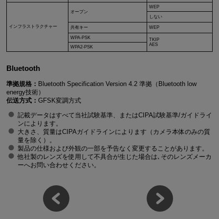
WEP
オープン
しない
インフラストラクチャー
共有キー
WEP
WPA-PSK
TKIP
AES
WPA2-PSK
Bluetooth
準拠規格：
Bluetooth Specification Version 4.2 準拠（Bluetooth low
energy技術）
伝送方式：
GFSK変調方式
記載データはすべて当社試験基準、またはCIPA試験基準/ガイドライ
ンによります。
大きさ、質量はCIPAガイドラインによります（カメラ本体のみの質
量を除く）。
製品の仕様および外観の一部を予告なく変更することがあります。
他社製のレンズを使用して不具合が生じた場合は､そのレンズメーカ
ーへお問い合わせください。