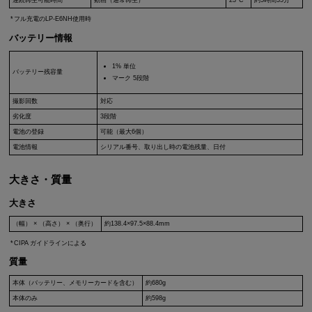
連続再生可能時間
動画（通常再生）
23°C
約5時間35分
フル充電の
LP-E6NH
使用時
バッテリー情報
1% 単位
バッテリー残容量
マーク 5段階
撮影回数
対応
劣化度
3段階
電池の登録
可能（最大6個）
電池情報
シリアル番号、取り出し時の電池残量、日付
大きさ・質量
大きさ
（幅） × （高さ） × （奥行）
約138.4×97.5×88.4mm
CIPA ガイドラインによる
質量
本体（バッテリー、メモリーカードを含む）
約680g
本体のみ
約598g