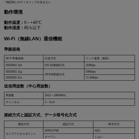
測定時にボディキャップを含まない
動作環境
動作温度：
0～+40°C
動作湿度：
85％以下
Wi-Fi（無線LAN）通信機能
準拠規格
Wi-Fi
準拠規格
伝送方式
リンク速度（最高）
IEEE802.11b
DS-SS変調方式
11Mbps
IEEE802.11g
54Mbps
OFDM変調方式
IEEE802.11n
72.2Mbps
送信周波数（中心周波数）
周波数
2412～2462MHz
チャンネル
1～11ch
接続方式と認証方式、データ暗号化方式
接続方式
認証方式
暗号方式
WPA2-PSK
AES
カメラアクセスポイント
オープン
しない