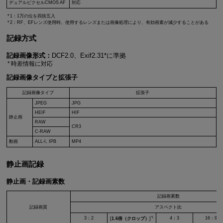
デュアルピクセルCMOS AF
対応
1：1万の位を四捨五入
2：RF、EFレンズ使用時。使用するレンズまたは画像処理により、有効画素が減少することがある
記録方式
記録画像形式：
DCF2.0、Exif2.31*に準拠
時差情報に対応
記録画像タイプと拡張子
記録画像タイプ
拡張子
JPEG
JPG
HEIF
HIF
静止画
RAW
CR3
C-RAW
動画
ALL-I, IPB
MP4
静止画記録
静止画・記録画素数
記録画素数
記録画質
アスペクト比
*1
3：2
4：3
16：9
[
1.6倍（クロップ）
]