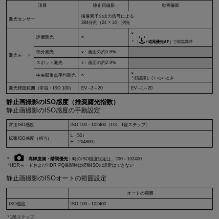
項目
静止画撮影
動画撮影
撮像素子の出力信号による
測光センサー
384分割（24 × 16）測光
○
評価測光
○
［
+追尾優先AF
］で顔認識時
部分測光
○：画面の約5.8%
測光モード
スポット測光
○：画面の約2.9%
○
中央部重点平均測光
○
顔認識していないとき
測光輝度範囲（常温・ISO 100）
EV –3～20
EV –1～20
静止画撮影のISO感度（推奨露光指数）
静止画撮影のISO感度の手動設定
常用ISO感度
ISO 100～102400（1/3、1段ステップ）
L（50）
拡張ISO感度（相当）
H（204800）
［
：
高輝度側・階調優先
］時のISO感度設定は、200～102400
HDRモードおよびHDR PQ撮影時は拡張ISOの設定はできない
静止画撮影のISOオートの範囲設定
オートの範囲
ISO感度
ISO 100～102400
1段ステップ