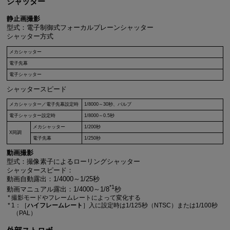
シャッター
静止画撮影
型式：電子制御式フォーカルプレーンシャッター
シャッター方式
メカシャッター
電子先幕
電子シャッター
シャッタースピード
メカシャッター／電子先幕設定時
1/8000～30秒、バルブ
電子シャッター設定時
1/8000～0.5秒
メカシャッター
1/200秒
X同調
電子先幕
1/250秒
動画撮影
型式：撮像素子によるローリングシャッター
シャッタースピード：
動画自動露出：1/4000～1/25秒
*1
動画マニュアル露出：1/4000～1/8
秒
撮影モードやフレームレートによって変化する
1：［
ハイフレームレート
］入に設定時は1/125秒（NTSC）または1/100秒
（PAL）