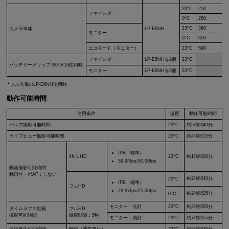
23°C
250
ファインダー
0°C
250
23°C
360
カメラ単体
LP-E6NH
モニター
0°C
350
エコモード（モニター）
23°C
590
ファインダー
LP-E6NH
を2個
23°C
バッテリーグリップ
BG-R10
使用時
モニター
LP-E6NH
を2個
23°C
フル充電の
LP-E6NH
使用時
動作可能時間
使用条件
温度
動作可能時間
バルブ撮影可能時間
23°C
約5時間40分
ライブビュー撮影可能時間
23°C
約4時間15分
IPB（標準）
4K UHD
23°C
約1時間20分
59.94fps/50.00fps
動画撮影可能時間
動画サーボAF：しない
約2時間40分
23°C
IPB（標準）
フルHD
29.97fps/25.00fps
約2時間25分
0°C
モニター：点灯
23°C
約2時間20分
タイムラプス動画
フルHD
撮影可能時間
撮影間隔：5秒
モニター：消灯
23°C
約7時間55分