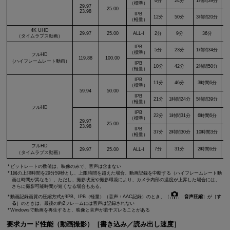
6分
24分
1時間39分
（標準）
29.97
25.00
23.98
IPB
12分
50分
3時間20分
（軽量）
4K UHD
29.97
25.00
ALL-I
2分
9分
36分
（タイムラプス動画）
IPB
5分
23分
1時間34分
（標準）
フルHD
119.88
100.00
（ハイフレームレート動画）
IPB
10分
42分
2時間50分
（軽量）
IPB
11分
46分
3時間6分
（標準）
59.94
50.00
IPB
21分
1時間24分
5時間39分
（軽量）
フルHD
IPB
22分
1時間31分
6時間6分
（標準）
29.97
25.00
23.98
IPB
37分
2時間30分
10時間3分
（軽量）
フルHD
7分
31分
2時間6分
29.97
25.00
ALL-I
（タイムラプス動画）
ビットレートの数値は、映像のみで、音声は含まない
1回の上限時間を29分59秒とし、上限時間を超えた場合、動画記録を中断する（ハイフレームレート動
画は時間が異なる）。ただし、撮影状況や撮影環境により、カメラ内部の温度が上昇した場合には、
さらに撮影可能時間が短くなる場合もある。
動画記録画質の圧縮方式がIPB、IPB（軽量）（音声：AAC記録）のとき、［
：
音声圧縮
］が［
す
る
］のときは、最後の約2フレームには音声は記録されない
Windowsで動画を再生すると、映像と音声が若干ズレることがある
要求カード性能（動画撮影）［書き込み／読み出し速度］