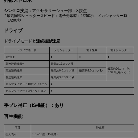
外部ストロボ
シンクロ接点：
アクセサリーシュー部：X接点
最高同調シャッタースピード：電子先幕時：1/250秒、メカシャッター時：
1/200秒
ドライブ
ドライブモードと連続撮影速度
ドライブモード
メカシャッター
電子先幕
電子シャッター
1枚撮影
○
○
○
高速連続撮影+
最高約12コマ／秒
最高約20コマ／秒
高速連続撮影
最高約6.0コマ／秒
最高約8.0コマ／秒
EF-S
以外のレンズ
低速連続撮影
最高約3.0コマ／秒
セルフタイマー：10秒／リモコン
○
セルフタイマー：2秒／リモコン
○
手ブレ補正（IS機能）：あり
再生機能
項目
静止画
拡大表示
1.5～10倍（15段階）