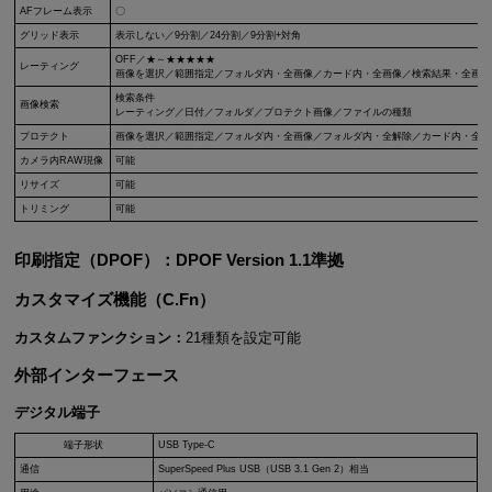
AFフレーム表示
〇
グリッド表示
表示しない／9分割／24分割／9分割+対角
OFF／★～★★★★★
レーティング
画像を選択／範囲指定／フォルダ内・全画像／カード内・全画像／検索結果・全画像
検索条件
画像検索
レーティング／日付／フォルダ／プロテクト画像／ファイルの種類
プロテクト
画像を選択／範囲指定／フォルダ内・全画像／フォルダ内・全解除／カード内・全画
カメラ内RAW現像
可能
リサイズ
可能
トリミング
可能
印刷指定（DPOF）：DPOF Version 1.1準拠
カスタマイズ機能（C.Fn）
カスタムファンクション：
21種類を設定可能
外部インターフェース
デジタル端子
端子形状
USB Type-C
通信
SuperSpeed Plus USB（USB 3.1 Gen 2）相当