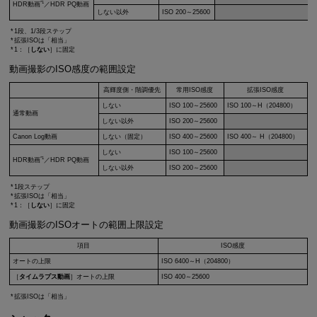
*1
HDR動画
／HDR PQ動画
しない以外
ISO 200～25600
1段、1/3段ステップ
拡張ISOは「相当」
1：［
しない
］に固定
動画撮影のISO感度の範囲設定
高輝度側・階調優先
常用ISO感度
拡張ISO感度
しない
ISO 100～25600
ISO 100～H（204800）
通常動画
しない以外
ISO 200～25600
Canon Log動画
しない（固定）
ISO 400～25600
ISO 400～ H（204800）
しない
ISO 100～25600
*1
HDR動画
／HDR PQ動画
しない以外
ISO 200～25600
1段ステップ
拡張ISOは「相当」
1：［
しない
］に固定
動画撮影のISOオートの範囲上限設定
項目
ISO感度
オートの上限
ISO 6400～H（204800）
［
タイムラプス動画
］オートの上限
ISO 400～25600
拡張ISOは「相当」