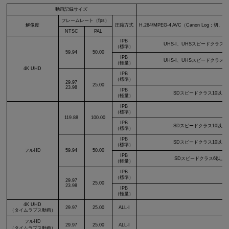
動画記録サイズ
フレームレート（fps）
解像度
圧縮方式
H.264/MPEG-4 AVC（Canon Log：切、
NTSC
PAL
IPB
UHS-I、UHSスピードクラス3
（標準）
59.94
50.00
IPB
UHS-I、UHSスピードクラス3
（軽量）
4K UHD
IPB
（標準）
29.97
25.00
23.98
IPB
SDスピードクラス10以上
（軽量）
IPB
（標準）
119.88
100.00
IPB
SDスピードクラス10以上
（標準）
IPB
SDスピードクラス10以上
（標準）
フルHD
59.94
50.00
IPB
SDスピードクラス6以上
（軽量）
IPB
（標準）
29.97
25.00
23.98
IPB
（軽量）
4K UHD
29.97
25.00
ALL-I
読
（タイムラプス動画）
フルHD
読
29.97
25.00
ALL-I
（タイムラプス動画）