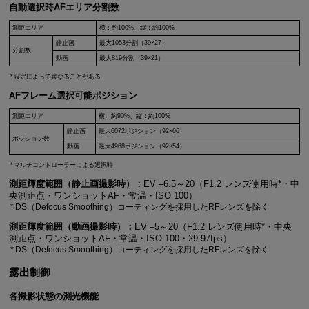
自動選択時AFエリア分割数
測距エリア
横：約100%、縦：約100%
静止画
最大1053分割（39×27）
分割数
動画
最大819分割（39×21）
設定によって異なることがある
AFフレーム選択可能ポジション
測距エリア
横：約90%、縦：約100%
静止画
最大6072ポジション（92×66）
ポジション数
動画
最大4968ポジション（92×54）
マルチコントローラーによる選択時
測距輝度範囲（静止画撮影時）：
EV –6.5～20（F1.2 レンズ使用時*・中
央測距点・ワンショットAF・常温・ISO 100）
DS（Defocus Smoothing）コーティングを採用したRFレンズを除く
測距輝度範囲（動画撮影時）：
EV –5～20（F1.2 レンズ使用時*・中央
測距点・ワンショットAF・常温・ISO 100・29.97fps）
DS（Defocus Smoothing）コーティングを採用したRFレンズを除く
露出制御
各撮影状態の測光機能