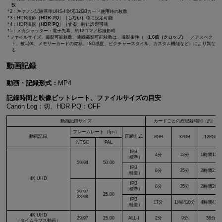
数
2：キヤノン試験基準UHS-II対応32GBカード使用時の枚数
3：HDR撮影［
HDR PQ
］［
しない
］時に設定可能
4：HDR撮影［
HDR PQ
］［
する
］時に設定可能
5：メカシャッター・電子先幕、約12コマ／秒撮影時
ファイルサイズ、撮影可能枚数、連続撮影可能枚数は、撮影条件（［
1.6倍（クロップ）
］／アスペク
ト、被写体、メモリーカードの銘柄、ISO感度、ピクチャースタイル、カスタム機能など）により異な
る
動画記録
動画・記録形式：
MP4
記録時間と映像ビットレート、ファイルサイズの目安
Canon Log：切、HDR PQ：OFF
動画記録サイズ
カードごとの総記録時間（約）
フレームレート（fps）
動画記録
圧縮方式
8GB
32GB
128GB
NTSC
PAL
IPB
4分
18分
1時間13分
（標準）
59.94
50.00
IPB
8分
35分
2時間21分
（軽量）
4K UHD
IPB
8分
35分
2時間20分
（標準）
29.97
25.00
23.98
IPB
17分
1時間10分
4時間43分
（軽量）
4K UHD
29.97
25.00
ALL-I
2分
9分
36分
（タイムラプス動画）