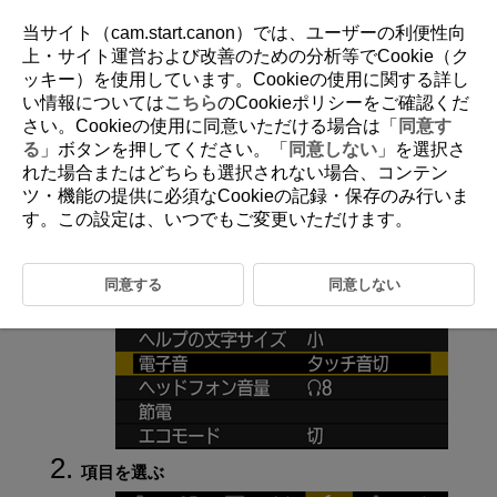
当サイト（cam.start.canon）では、ユーザーの利便性向
上・サイト運営および改善のための分析等でCookie（ク
ッキー）を使用しています。Cookieの使用に関する詳し
D095-177
い情報については
こちら
のCookieポリシーをご確認くだ
さい。Cookieの使用に同意いただける場合は「
同意す
電子音
る
」ボタンを押してください。「
同意しない
」を選択さ
れた場合またはどちらも選択されない場合、コンテン
ツ・機能の提供に必須なCookieの記録・保存のみ行いま
［
：
電子音
］を選ぶ
す。この設定は、いつでもご変更いただけます。
同意する
同意しない
項目を選ぶ