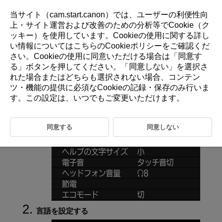
当サイト（cam.start.canon）では、ユーザーの利便性向
上・サイト運営および改善のための分析等でCookie（ク
ッキー）を使用しています。Cookieの使用に関する詳し
D095-174
い情報については
こちら
のCookieポリシーをご確認くだ
さい。Cookieの使用に同意いただける場合は「
同意す
言語
る
」ボタンを押してください。「
同意しない
」を選択さ
れた場合またはどちらも選択されない場合、コンテン
ツ・機能の提供に必須なCookieの記録・保存のみ行いま
［
：
言語
］を選ぶ
す。この設定は、いつでもご変更いただけます。
同意する
同意しない
言語を設定する