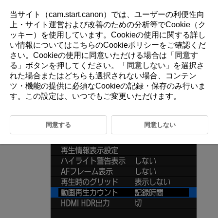
当サイト（cam.start.canon）では、ユーザーの利便性向
上・サイト運営および改善のための分析等でCookie（ク
ッキー）を使用しています。Cookieの使用に関する詳し
D095-137
い情報については
こちら
のCookieポリシーをご確認くだ
さい。Cookieの使用に同意いただける場合は「
同意す
動画再生カウント
る
」ボタンを押してください。「
同意しない
」を選択さ
れた場合またはどちらも選択されない場合、コンテン
ツ・機能の提供に必須なCookieの記録・保存のみ行いま
動画再生画面に表示する内容を選ぶことができます。
す。この設定は、いつでもご変更いただけます。
［
：
動画再生カウント
］を選ぶ
同意する
同意しない