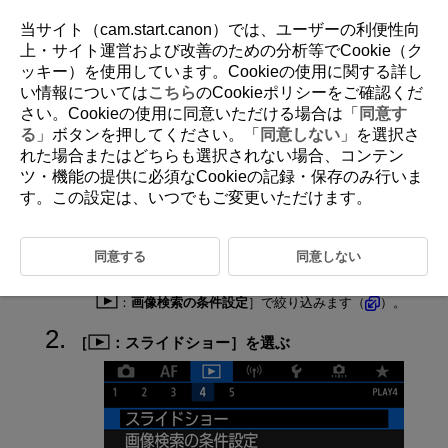
当サイト（cam.start.canon）では、ユーザーの利便性向
上・サイト運営および改善のための分析等でCookie（ク
ッキー）を使用しています。Cookieの使用に関する詳し
D095-128
い情報については
こちら
のCookieポリシーをご確認くだ
さい。Cookieの使用に同意いただける場合は「
同意す
スライドショー
る
」ボタンを押してください。「
同意しない
」を選択さ
れた場合またはどちらも選択されない場合、コンテン
ツ・機能の提供に必須なCookieの記録・保存のみ行いま
カードに記録されている画像を自動で連続再生することができます。
す。この設定は、いつでもご変更いただけます。
再生する画像を指定する
同意する
同意しない
カード内の全画像を再生するときは、手順2に進みます。
スライドショーで再生する画像を指定したいときは、［
：
画像検索の条件設定
］で絞り込みます（
）。
［
：
スライドショー
］を選ぶ