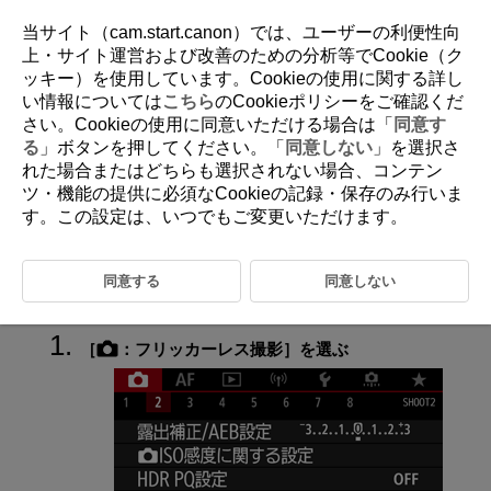
当サイト（cam.start.canon）では、ユーザーの利便性向
上・サイト運営および改善のための分析等でCookie（ク
ッキー）を使用しています。Cookieの使用に関する詳し
D090-045
い情報については
こちら
のCookieポリシーをご確認くだ
さい。Cookieの使用に同意いただける場合は「
同意す
フリッカーレス撮影
る
」ボタンを押してください。「
同意しない
」を選択さ
れた場合またはどちらも選択されない場合、コンテン
ツ・機能の提供に必須なCookieの記録・保存のみ行いま
蛍光灯などの光源下で、速いシャッタースピードで撮影を行うと、光源
の点滅（明滅）によるちらつき（フリッカー）により、画面の上下で露
す。この設定は、いつでもご変更いただけます。
出差が生じたり、連続撮影を行ったときに写真に露出差や色あいの差が
生じることがあります。フリッカーレス撮影機能を使用すると、フリッ
カーによる露出や色あいへの影響が少ないタイミングで撮影することが
同意する
同意しない
できます。
［
：
フリッカーレス撮影
］を選ぶ