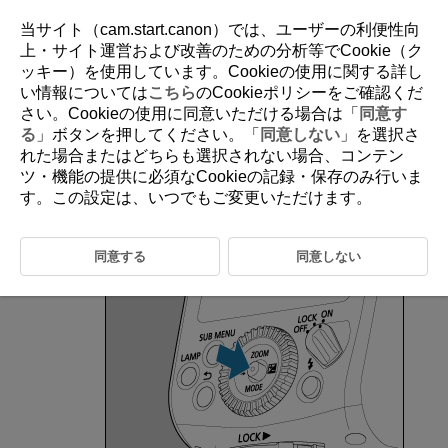
当サイト（cam.start.canon）では、ユーザーの利便性向
上・サイト運営および改善のための分析等でCookie（ク
ッキー）を使用しています。Cookieの使用に関する詳し
D393-020
い情報については
こちら
のCookieポリシーをご確認くだ
さい。Cookieの使用に同意いただける場合は「
同意す
後幕シンクロ
る
」ボタンを押してください。「
同意しない
」を選択さ
れた場合またはどちらも選択されない場合、コンテン
ツ・機能の提供に必須なCookieの記録・保存のみ行いま
低速シャッターで後幕シンクロを行うと、車のライトなど、動いている
被写体の光源の軌跡を自然な感じで写すことができます。撮影が終了す
す。この設定は、いつでもご変更いただけます。
る（シャッターが閉じる）直前にストロボが発光します。
同意する
同意しない
ジョイスティックを垂直に押す