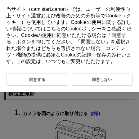
当サイト（cam.start.canon）では、ユーザーの利便性向
上・サイト運営および改善のための分析等でCookie（ク
ッキー）を使用しています。Cookieの使用に関する詳し
D412-010
い情報については
こちら
のCookieポリシーをご確認くだ
さい。Cookieの使用に同意いただける場合は「
同意す
外部マイクを取り付ける
る
」ボタンを押してください。「
同意しない
」を選択さ
れた場合またはどちらも選択されない場合、コンテン
ツ・機能の提供に必須なCookieの記録・保存のみ行いま
横位置撮影
す。この設定は、いつでもご変更いただけます。
縦位置撮影
外部マイクを取り付けるときは、マイクアタッチメントを使います。
同意する
同意しない
横位置撮影
カメラを図のように取り付ける（
）