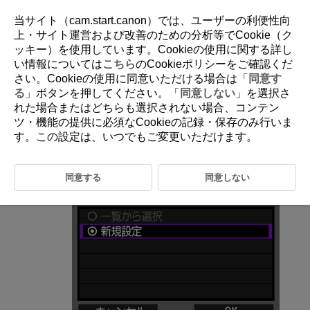
当サイト（cam.start.canon）では、ユーザーの利便性向
上・サイト運営および改善のための分析等でCookie（ク
ッキー）を使用しています。Cookieの使用に関する詳し
D105-020
い情報については
こちら
のCookieポリシーをご確認くだ
さい。Cookieの使用に同意いただける場合は「
同意す
通信機能に応じた設定を行う
る
」ボタンを押してください。「
同意しない
」を選択さ
れた場合またはどちらも選択されない場合、コンテン
ツ・機能の提供に必須なCookieの記録・保存のみ行いま
ここからは、通信機能に応じた設定になります。選択した通信機能の説
明ページに進んでください。
す。この設定は、いつでもご変更いただけます。
［
新規設定
］を選ぶ
同意する
同意しない