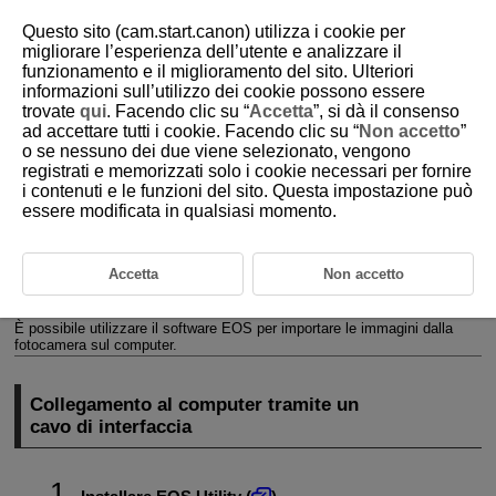
Questo sito (cam.start.canon) utilizza i cookie per
migliorare l’esperienza dell’utente e analizzare il
funzionamento e il miglioramento del sito. Ulteriori
informazioni sull’utilizzo dei cookie possono essere
D388-240
trovate
qui
. Facendo clic su “
Accetta
”, si dà il consenso
ad accettare tutti i cookie. Facendo clic su “
Non accetto
”
Importazione di immagini su un
o se nessuno dei due viene selezionato, vengono
computer
registrati e memorizzati solo i cookie necessari per fornire
i contenuti e le funzioni del sito. Questa impostazione può
essere modificata in qualsiasi momento.
Collegamento al computer tramite un cavo di interfaccia
Utilizzo di un lettore di schede
Accetta
Non accetto
Connessione a un computer tramite
Wi-Fi
È possibile utilizzare il software EOS per importare le immagini dalla
fotocamera sul computer.
Collegamento al computer tramite un
cavo di interfaccia