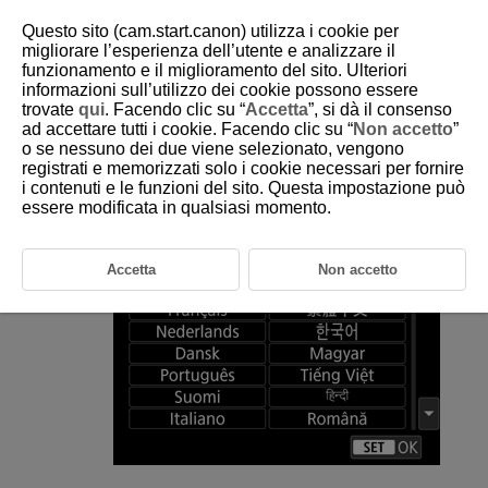
Questo sito (cam.start.canon) utilizza i cookie per
migliorare l’esperienza dell’utente e analizzare il
funzionamento e il miglioramento del sito. Ulteriori
informazioni sull’utilizzo dei cookie possono essere
D388-210
trovate
qui
. Facendo clic su “
Accetta
”, si dà il consenso
ad accettare tutti i cookie. Facendo clic su “
Non accetto
”
Lingua
o se nessuno dei due viene selezionato, vengono
registrati e memorizzati solo i cookie necessari per fornire
i contenuti e le funzioni del sito. Questa impostazione può
Selezionare [
:
Lingua
] (
).
essere modificata in qualsiasi momento.
Impostare la lingua desiderata.
Accetta
Non accetto