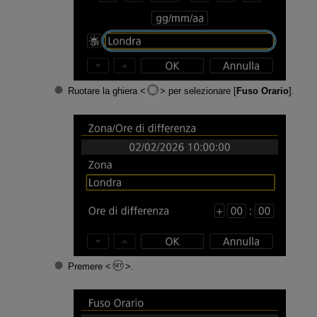
Ruotare la ghiera
per selezionare [
Fuso Orario
].
Premere
.