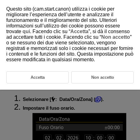
Questo sito (cam.start.canon) utilizza i cookie per
migliorare l’esperienza dell’utente e analizzare il
funzionamento e il miglioramento del sito. Ulteriori
informazioni sull’utilizzo dei cookie possono essere
D388-209
trovate
qui
. Facendo clic su “
Accetta
”, si dà il consenso
ad accettare tutti i cookie. Facendo clic su “
Non accetto
”
Data/Ora/Zona
o se nessuno dei due viene selezionato, vengono
registrati e memorizzati solo i cookie necessari per fornire
i contenuti e le funzioni del sito. Questa impostazione può
Alla prima accensione o se Data/Ora/Zona sono stati reimpostati,
seguire i passi indicati di seguito per impostare anzitutto il fuso orario.
essere modificata in qualsiasi momento.
Impostando prima il fuso orario, in futuro è sufficiente regolare questa
impostazione secondo necessità e la data/ora verrà aggiornata in modo
che corrisponda.
Accetta
Non accetto
Poiché alle immagini acquisite verranno aggiunte le informazioni sulla
data e sull'ora di scatto, accertarsi di impostare la data e l'ora.
Selezionare [
:
Data/Ora/Zona
] (
).
Impostare il fuso orario.