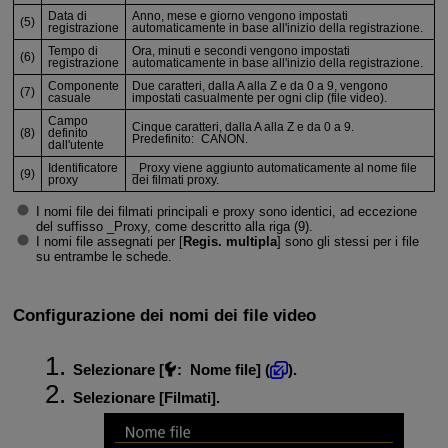
Data di
Anno, mese e giorno vengono impostati
(5)
registrazione
automaticamente in base all'inizio della registrazione.
Tempo di
Ora, minuti e secondi vengono impostati
(6)
registrazione
automaticamente in base all'inizio della registrazione.
Componente
Due caratteri, dalla A alla Z e da 0 a 9, vengono
(7)
casuale
impostati casualmente per ogni clip (file video).
Campo
Cinque caratteri, dalla A alla Z e da 0 a 9.
(8)
definito
Predefinito: CANON.
dall'utente
Identificatore
_Proxy viene aggiunto automaticamente al nome file
(9)
proxy
dei filmati proxy.
I nomi file dei filmati principali e proxy sono identici, ad eccezione
del suffisso _Proxy, come descritto alla riga (9).
I nomi file assegnati per [
Regis. multipla
] sono gli stessi per i file
su entrambe le schede.
Configurazione dei nomi dei file video
Selezionare [
:
Nome file
] (
).
Selezionare [
Filmati
].