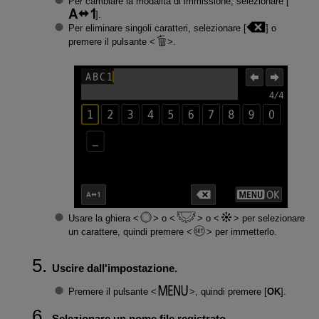
Per cambiare la modalità di immissione, selezionare [
].
Per eliminare singoli caratteri, selezionare [
] o
premere il pulsante
.
Usare la ghiera
o
o
per selezionare
un carattere, quindi premere
per immetterlo.
Uscire dall'impostazione.
Premere il pulsante
, quindi premere [
OK
].
Selezionare un nome file registrato.