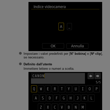
Impostare i valori predefiniti per [
N° bobina
] e [
Nº clip
],
se necessario.
Definito dall'utente
Immettere lettere o numeri a scelta.