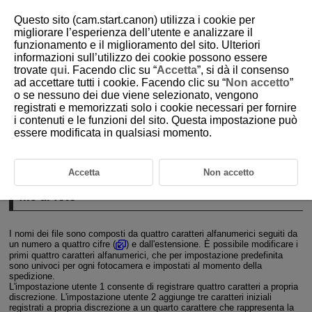
Questo sito (cam.start.canon) utilizza i cookie per
migliorare l’esperienza dell’utente e analizzare il
funzionamento e il miglioramento del sito. Ulteriori
informazioni sull’utilizzo dei cookie possono essere
D388-205
trovate
qui
. Facendo clic su “
Accetta
”, si dà il consenso
ad accettare tutti i cookie. Facendo clic su “
Non accetto
”
Assegnazione di un nome ai file
o se nessuno dei due viene selezionato, vengono
registrati e memorizzati solo i cookie necessari per fornire
i contenuti e le funzioni del sito. Questa impostazione può
Registrazione/modifica dei nomi dei file di foto
essere modificata in qualsiasi momento.
Impostazioni del nome dei file video
Accetta
Non accetto
Registrazione/modifica dei nomi dei
file di foto
I nomi dei file sono composti da quattro caratteri alfanumerici seguiti da
un numero a quattro cifre (
) e dall'estensione. È possibile modificare i
primi quattro caratteri alfanumerici, che per impostazione predefinita
sono univoci per ogni fotocamera e impostati al momento della
spedizione.
L'impostazione utente 1 consente di registrare quattro caratteri a propria
discrezione. L'impostazione utente 2 aggiunge tre caratteri iniziali
registrati a propria discrezione a un quarto carattere che rappresenta la