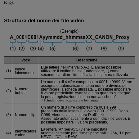
(clip).
Struttura del nome dei file video
(Esempio)
Voce
Descrizione
Due lettere nell'intervallo A-Z. È anche possibile
Indice
(1)
utilizzare il trattino basso (underscore, _) come
fotocamera
secondo carattere. Identifica la fotocamera utilizzata.
Un numero di 4 cifre compreso tra 0001 e 9999. Viene
assegnato automaticamente un numero diverso per
Numero
identificare la scheda utilizzata. È possibile impostare
(2)
bobina
il valore predefinito. Avanza di uno quando si esegue
la prima registrazione su una nuova scheda*.
Scheda nuova acquistata o formattata
Un numero di 3 cifre compreso tra 001 e 999
preceduto dalla lettera C, ovvero C001-C999. Dopo
(3)
Numero clip
C999, viene usata la lettera D all'inizio.
Assegnato automaticamente a ogni clip (file video). È
possibile impostare il valore predefinito.
La lettera "A" (per AVC) viene impostata
Identificatore
(4)
automaticamente per i filmati principali H.264, "H" per
codec
HEVC e "X" per RAW.