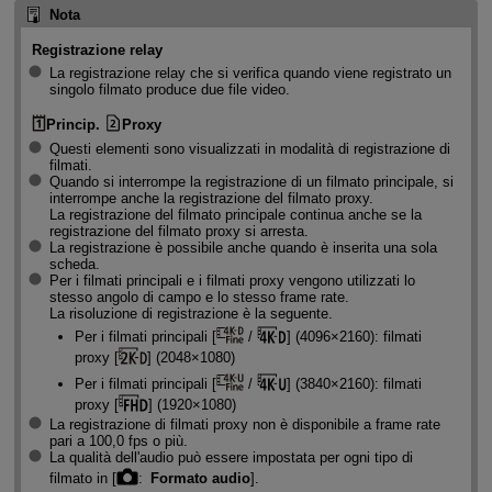
Nota
Registrazione relay
La registrazione relay che si verifica quando viene registrato un
singolo filmato produce due file video.
Princip.
Proxy
Questi elementi sono visualizzati in modalità di registrazione di
filmati.
Quando si interrompe la registrazione di un filmato principale, si
interrompe anche la registrazione del filmato proxy.
La registrazione del filmato principale continua anche se la
registrazione del filmato proxy si arresta.
La registrazione è possibile anche quando è inserita una sola
scheda.
Per i filmati principali e i filmati proxy vengono utilizzati lo
stesso angolo di campo e lo stesso frame rate.
La risoluzione di registrazione è la seguente.
Per i filmati principali [
/
] (4096×2160): filmati
proxy [
] (2048×1080)
Per i filmati principali [
/
] (3840×2160): filmati
proxy [
] (1920×1080)
La registrazione di filmati proxy non è disponibile a frame rate
pari a 100,0 fps o più.
La qualità dell'audio può essere impostata per ogni tipo di
filmato in [
:
Formato audio
].