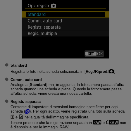
Standard
Registra le foto nella scheda selezionata in [
Reg./Riprod.
].
Comm. auto card
Analogo a [
Standard
] ma, in aggiunta, la fotocamera passa all'altra
scheda quando una scheda è piena. Quando la fotocamera passa
all'altra scheda, viene creata una nuova cartella.
Registr. separata
Consente di impostare dimensioni immagine specifiche per ogni
scheda (
). Per ogni scatto, viene registrata una foto sulla scheda
e
nella qualità dell'immagine specificata.
Tenere presente che la registrazione separata in
e
non
è disponibile per le immagini RAW.