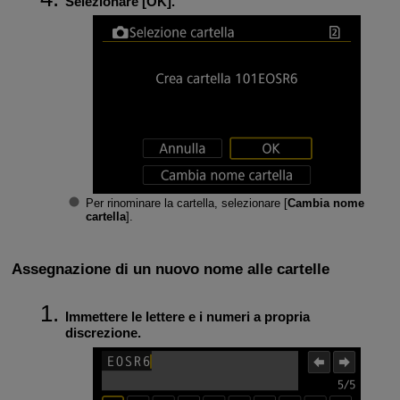
Selezionare [
OK
].
Per rinominare la cartella, selezionare [
Cambia nome
cartella
].
Assegnazione di un nuovo nome alle cartelle
Immettere le lettere e i numeri a propria
discrezione.