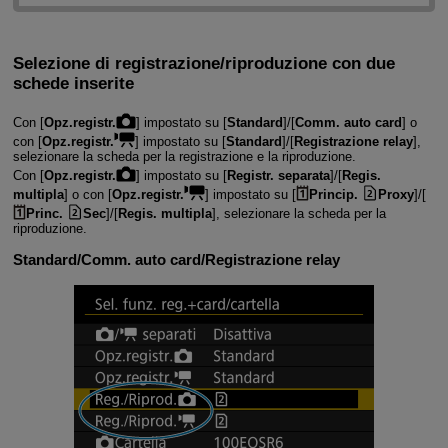
Selezione di registrazione/riproduzione con due
schede inserite
Con [
Opz.registr.
] impostato su [
Standard
]/[
Comm. auto card
] o
con [
Opz.registr.
] impostato su [
Standard
]/[
Registrazione relay
],
selezionare la scheda per la registrazione e la riproduzione.
Con [
Opz.registr.
] impostato su [
Registr. separata
]/[
Regis.
multipla
] o con [
Opz.registr.
] impostato su [
Princip.
Proxy
]/[
Princ.
Sec
]/[
Regis. multipla
], selezionare la scheda per la
riproduzione.
Standard
/
Comm. auto card
/
Registrazione relay