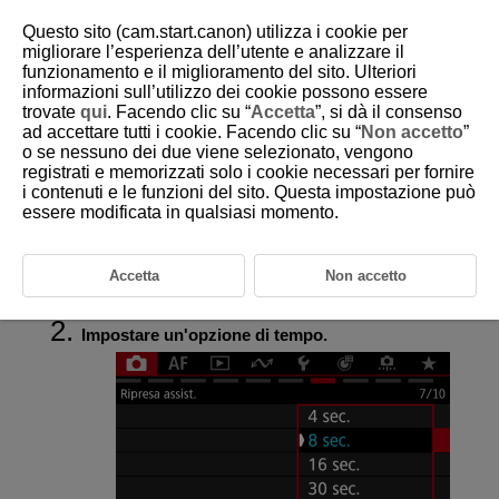
Questo sito (cam.start.canon) utilizza i cookie per
migliorare l’esperienza dell’utente e analizzare il
funzionamento e il miglioramento del sito. Ulteriori
informazioni sull’utilizzo dei cookie possono essere
D388-104
trovate
qui
. Facendo clic su “
Accetta
”, si dà il consenso
ad accettare tutti i cookie. Facendo clic su “
Non accetto
”
Timer misurazione
o se nessuno dei due viene selezionato, vengono
registrati e memorizzati solo i cookie necessari per fornire
i contenuti e le funzioni del sito. Questa impostazione può
È possibile impostare la durata di funzionamento del timer misurazione
(che determina la durata della visualizzazione del valore
essere modificata in qualsiasi momento.
dell'esposizione/blocco AE) dopo che è stato attivato da un'azione, ad
esempio la pressione fino a metà del pulsante di scatto.
Accetta
Non accetto
Selezionare [
:
Timer misurazione
] (
,
).
Impostare un'opzione di tempo.