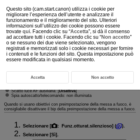
Questo sito (cam.start.canon) utilizza i cookie per
migliorare l’esperienza dell’utente e analizzare il
funzionamento e il miglioramento del sito. Ulteriori
informazioni sull’utilizzo dei cookie possono essere
D388-098
trovate
qui
. Facendo clic su “
Accetta
”, si dà il consenso
ad accettare tutti i cookie. Facendo clic su “
Non accetto
”
Funzione otturatore silenzioso
o se nessuno dei due viene selezionato, vengono
registrati e memorizzati solo i cookie necessari per fornire
i contenuti e le funzioni del sito. Questa impostazione può
Disattiva il suono di rilascio dell'otturatore, i suoni di funzionamento e
luci quale lo scatto luce AF ausiliaria.
essere modificata in qualsiasi momento.
Sono utilizzate le seguenti impostazioni, che non possono essere
modificate.
Suono di rilascio dell'otturatore, bip all'ottenimento della messa a
Accetta
Non accetto
fuoco: solo uscita dalle cuffie
Suoni delle operazioni di tocco, suoni dell'autoscatto: silenzioso
Scatto luce AF ausiliaria: [
Disattiva
]
Spia autoscatto/telecomando: non illuminata
Quando si usano obiettivi con preimpostazione della messa a fuoco, è
consigliabile disattivare il bip della preimpostazione della messa a fuoco.
Selezionare [
:
Funz.otturat.silenzioso
] (
).
Selezionare [
Sì
].